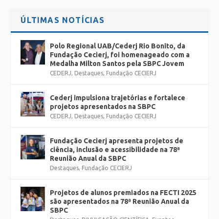
ÚLTIMAS NOTÍCIAS
Polo Regional UAB/Cederj Rio Bonito, da
Fundação Cecierj, foi homenageado com a
Medalha Milton Santos pela SBPC Jovem
CEDERJ
,
Destaques
,
Fundação CECIERJ
Cederj impulsiona trajetórias e fortalece
projetos apresentados na SBPC
CEDERJ
,
Destaques
,
Fundação CECIERJ
Fundação Cecierj apresenta projetos de
ciência, inclusão e acessibilidade na 78ª
Reunião Anual da SBPC
Destaques
,
Fundação CECIERJ
Projetos de alunos premiados na FECTI 2025
são apresentados na 78ª Reunião Anual da
SBPC