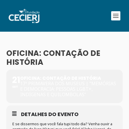
OFICINA: CONTAÇÃO DE
HISTÓRIA
21
OFICINA: CONTAÇÃO DE HISTÓRIA
17ª PRIMAVERA DOS MUSEUS | “MEMÓRIAS
SET
E DEMOCRACIA: PESSOAS LGBT+,
INDÍGENAS E QUILOMBOLAS”
DETALHES DO EVENTO
E se dissermos que você fala tupi todo dia? Venha ouvir a