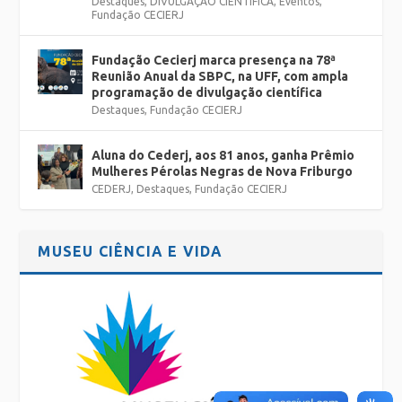
Destaques
,
DIVULGAÇÃO CIENTÍFICA
,
Eventos
,
Fundação CECIERJ
Fundação Cecierj marca presença na 78ª
Reunião Anual da SBPC, na UFF, com ampla
programação de divulgação científica
Destaques
,
Fundação CECIERJ
Aluna do Cederj, aos 81 anos, ganha Prêmio
Mulheres Pérolas Negras de Nova Friburgo
CEDERJ
,
Destaques
,
Fundação CECIERJ
MUSEU CIÊNCIA E VIDA