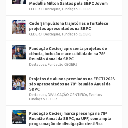
Medalha Milton Santos pela SBPC Jovem
CEDERJ
,
Destaques
,
Fundação CECIERJ
Cederj impulsiona trajetórias e fortalece
projetos apresentados na SBPC
CEDERJ
,
Destaques
,
Fundação CECIERJ
Fundação Cecierj apresenta projetos de
ciência, inclusão e acessibilidade na 78ª
Reunião Anual da SBPC
Destaques
,
Fundação CECIERJ
Projetos de alunos premiados na FECTI 2025
são apresentados na 78ª Reunião Anual da
SBPC
Destaques
,
DIVULGAÇÃO CIENTÍFICA
,
Eventos
,
Fundação CECIERJ
Fundação Cecierj marca presença na 78ª
Reunião Anual da SBPC, na UFF, com ampla
programação de divulgação científica