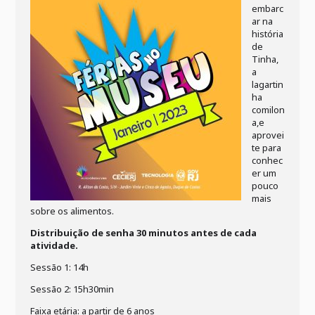
embarc
ar na
história
de
Tinha,
a
lagartin
ha
comilon
a,e
aprovei
te para
conhec
er um
pouco
mais
sobre os alimentos.
Distribuição de senha 30 minutos antes de cada
atividade.
Sessão 1: 14h
Sessão 2: 15h30min
Faixa etária: a partir de 6 anos