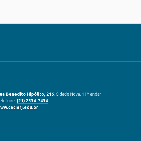
ua Benedito Hipólito, 216
, Cidade Nova, 11º andar
elefone:
(21) 2334-7434
ww.cecierj.edu.br