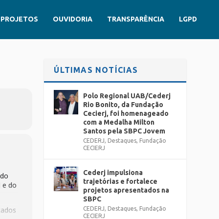
PROJETOS
OUVIDORIA
TRANSPARÊNCIA
LGPD
ÚLTIMAS NOTÍCIAS
Polo Regional UAB/Cederj
Rio Bonito, da Fundação
Cecierj, foi homenageado
com a Medalha Milton
Santos pela SBPC Jovem
CEDERJ
,
Destaques
,
Fundação
CECIERJ
Cederj impulsiona
ido
trajetórias e fortalece
 e do
projetos apresentados na
SBPC
tados
CEDERJ
,
Destaques
,
Fundação
CECIERJ