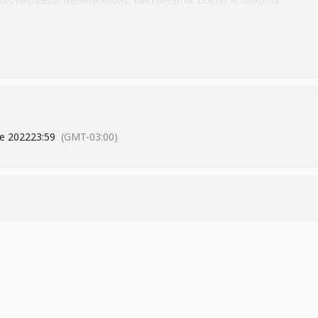
das pesquisas desenvolvidas, pelo resumo, pôster e vídeo da
apresentação dos estudantes, e votar em seus projetos favoritos, d
25/11 a 4/12: https://fecti.cecierj.edu.br/mostra
e 2022
23:59
(GMT-03:00)