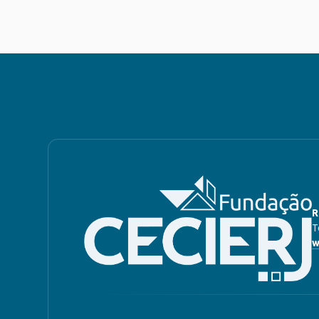
R
T
w