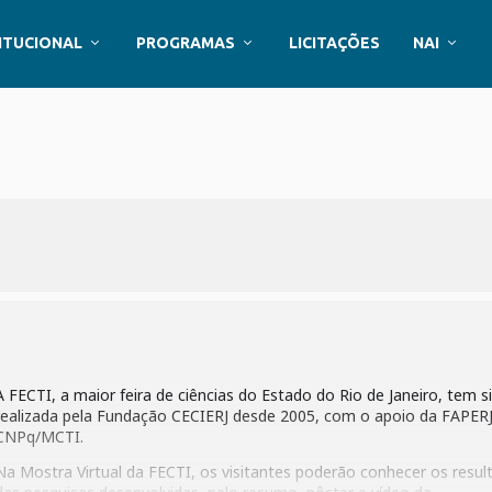
ITUCIONAL
PROGRAMAS
LICITAÇÕES
NAI
A FECTI, a maior feira de ciências do Estado do Rio de Janeiro, tem s
realizada pela Fundação CECIERJ desde 2005, com o apoio da FAPERJ
CNPq/MCTI.
Na Mostra Virtual da FECTI, os visitantes poderão conhecer os resul