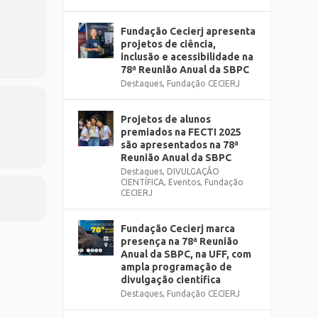
e
Fundação Cecierj apresenta
projetos de ciência,
inclusão e acessibilidade na
78ª Reunião Anual da SBPC
Destaques
,
Fundação CECIERJ
Projetos de alunos
premiados na FECTI 2025
são apresentados na 78ª
Reunião Anual da SBPC
Destaques
,
DIVULGAÇÃO
CIENTÍFICA
,
Eventos
,
Fundação
CECIERJ
Fundação Cecierj marca
presença na 78ª Reunião
Anual da SBPC, na UFF, com
ampla programação de
divulgação científica
Destaques
,
Fundação CECIERJ