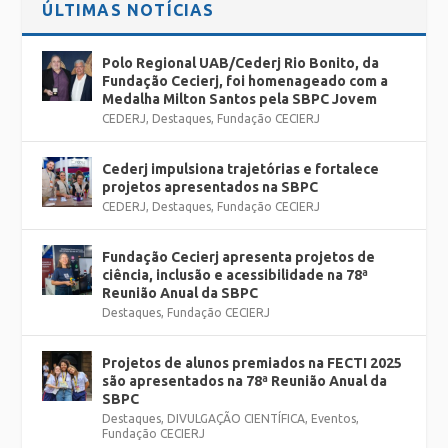
ÚLTIMAS NOTÍCIAS
Polo Regional UAB/Cederj Rio Bonito, da
Fundação Cecierj, foi homenageado com a
Medalha Milton Santos pela SBPC Jovem
CEDERJ
,
Destaques
,
Fundação CECIERJ
Cederj impulsiona trajetórias e fortalece
projetos apresentados na SBPC
CEDERJ
,
Destaques
,
Fundação CECIERJ
Fundação Cecierj apresenta projetos de
ciência, inclusão e acessibilidade na 78ª
Reunião Anual da SBPC
Destaques
,
Fundação CECIERJ
Projetos de alunos premiados na FECTI 2025
são apresentados na 78ª Reunião Anual da
SBPC
Destaques
,
DIVULGAÇÃO CIENTÍFICA
,
Eventos
,
Fundação CECIERJ