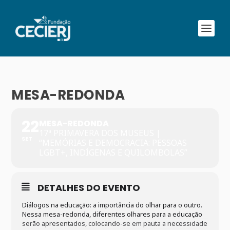
MESA-REDONDA
22
MESA-REDONDA
17ª PRIMAVERA DOS MUSEUS |
SET
“MEMÓRIAS E DEMOCRACIA: PESSOAS
LGBT+, INDÍGENAS E QUILOMBOLAS”
DETALHES DO EVENTO
Diálogos na educação: a importância do olhar para o outro.
Nessa mesa-redonda, diferentes olhares para a educação
serão apresentados, colocando-se em pauta a necessidade