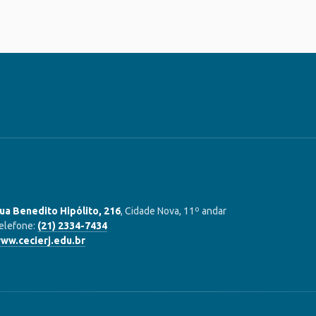
ua Benedito Hipólito, 216
, Cidade Nova, 11º andar
elefone:
(21) 2334-7434
ww.cecierj.edu.br