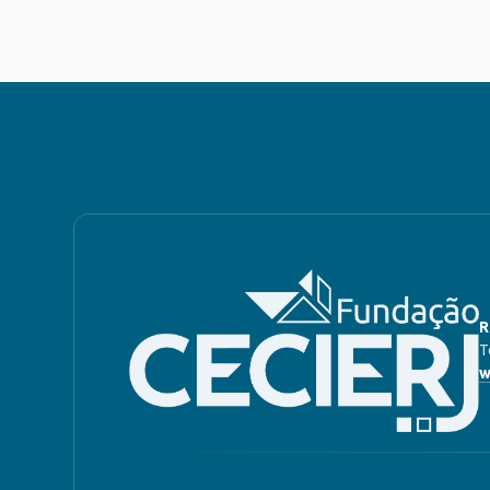
R
T
w