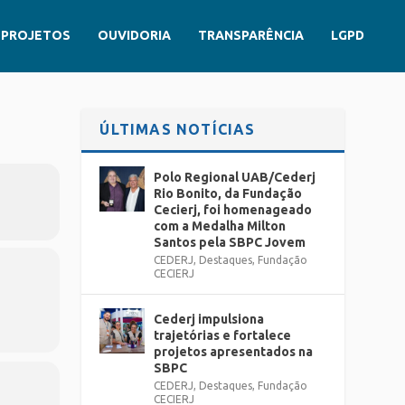
PROJETOS
OUVIDORIA
TRANSPARÊNCIA
LGPD
ÚLTIMAS NOTÍCIAS
Polo Regional UAB/Cederj
Rio Bonito, da Fundação
Cecierj, foi homenageado
com a Medalha Milton
Santos pela SBPC Jovem
CEDERJ
,
Destaques
,
Fundação
CECIERJ
Cederj impulsiona
trajetórias e fortalece
projetos apresentados na
SBPC
CEDERJ
,
Destaques
,
Fundação
CECIERJ