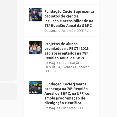
Fundação Cecierj apresenta
projetos de ciência,
inclusão e acessibilidade na
78ª Reunião Anual da SBPC
Destaques
,
Fundação CECIERJ
Projetos de alunos
premiados na FECTI 2025
são apresentados na 78ª
Reunião Anual da SBPC
Destaques
,
DIVULGAÇÃO
CIENTÍFICA
,
Eventos
,
Fundação
CECIERJ
Fundação Cecierj marca
presença na 78ª Reunião
Anual da SBPC, na UFF, com
ampla programação de
divulgação científica
Destaques
,
Fundação CECIERJ