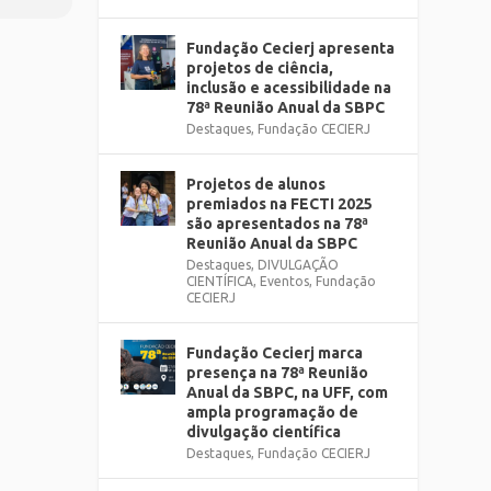
Fundação Cecierj apresenta
projetos de ciência,
inclusão e acessibilidade na
78ª Reunião Anual da SBPC
Destaques
,
Fundação CECIERJ
Projetos de alunos
premiados na FECTI 2025
são apresentados na 78ª
Reunião Anual da SBPC
Destaques
,
DIVULGAÇÃO
CIENTÍFICA
,
Eventos
,
Fundação
CECIERJ
Fundação Cecierj marca
presença na 78ª Reunião
Anual da SBPC, na UFF, com
ampla programação de
divulgação científica
Destaques
,
Fundação CECIERJ