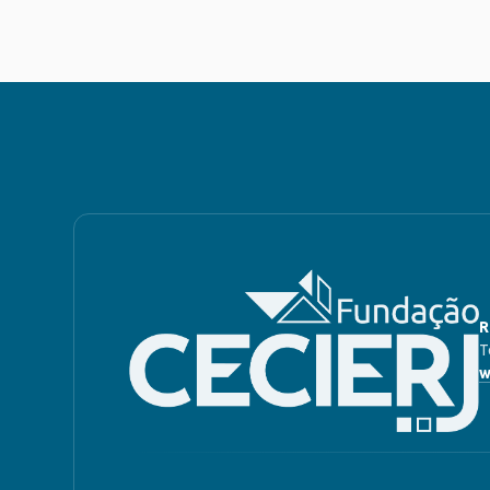
R
T
w