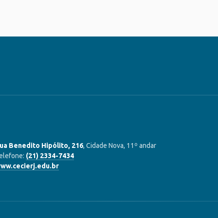
ua Benedito Hipólito, 216
, Cidade Nova, 11º andar
elefone:
(21) 2334-7434
ww.cecierj.edu.br