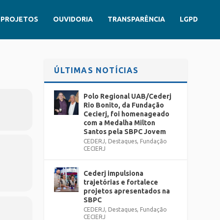
PROJETOS
OUVIDORIA
TRANSPARÊNCIA
LGPD
ÚLTIMAS NOTÍCIAS
Polo Regional UAB/Cederj
Rio Bonito, da Fundação
Cecierj, foi homenageado
com a Medalha Milton
Santos pela SBPC Jovem
CEDERJ
,
Destaques
,
Fundação
CECIERJ
Cederj impulsiona
trajetórias e fortalece
projetos apresentados na
SBPC
CEDERJ
,
Destaques
,
Fundação
CECIERJ