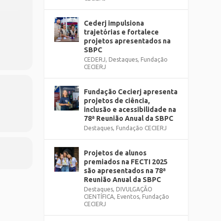
Cederj impulsiona
trajetórias e fortalece
projetos apresentados na
SBPC
CEDERJ
,
Destaques
,
Fundação
CECIERJ
Fundação Cecierj apresenta
projetos de ciência,
inclusão e acessibilidade na
78ª Reunião Anual da SBPC
Destaques
,
Fundação CECIERJ
Projetos de alunos
premiados na FECTI 2025
são apresentados na 78ª
Reunião Anual da SBPC
Destaques
,
DIVULGAÇÃO
CIENTÍFICA
,
Eventos
,
Fundação
CECIERJ