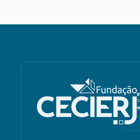
R
T
w