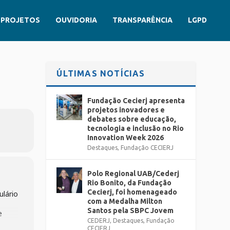
PROJETOS
OUVIDORIA
TRANSPARÊNCIA
LGPD
ÚLTIMAS NOTÍCIAS
Fundação Cecierj apresenta
projetos inovadores e
debates sobre educação,
tecnologia e inclusão no Rio
Innovation Week 2026
Destaques
,
Fundação CECIERJ
Polo Regional UAB/Cederj
Rio Bonito, da Fundação
Cecierj, foi homenageado
ulário
com a Medalha Milton
Santos pela SBPC Jovem
e
CEDERJ
,
Destaques
,
Fundação
CECIERJ