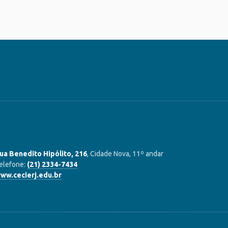
ua Benedito Hipólito, 216
, Cidade Nova, 11º andar
elefone:
(21) 2334-7434
ww.cecierj.edu.br