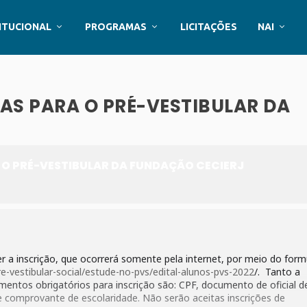
ITUCIONAL
PROGRAMAS
LICITAÇÕES
NAI
TAS PARA O PRÉ-VESTIBULAR DA
A O PRÉ-VESTIBULAR DA FUNDAÇÃO CECIERJ
er a inscrição, que ocorrerá somente pela internet, por meio do form
re-vestibular-social/estude-no-pvs/edital-alunos-pvs-2022
/. Tanto a
mentos obrigatórios para inscrição são: CPF, documento de oficial d
 e comprovante de escolaridade. Não serão aceitas inscrições de