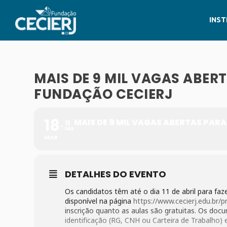
INST
MAIS DE 9 MIL VAGAS ABER
FUNDAÇÃO CECIERJ
18
MAIS DE 9 MIL VAGAS ABERTAS PAR
11
ABR
MAR
DETALHES DO EVENTO
Os candidatos têm até o dia 11 de abril para faz
disponível na página
https://www.cecierj.edu.br/p
inscrição quanto as aulas são gratuitas. Os docu
identificação (RG, CNH ou Carteira de Trabalho)