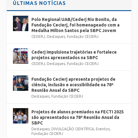
ÚLTIMAS NOTÍCIAS
Polo Regional UAB/Cederj Rio Bonito, da
Fundação Cecierj, foi homenageado com a
Medalha Milton Santos pela SBPC Jovem
CEDERJ
,
Destaques
,
Fundação CECIERJ
Cederj impulsiona trajetórias e fortalece
projetos apresentados na SBPC
CEDERJ
,
Destaques
,
Fundação CECIERJ
Fundação Cecierj apresenta projetos de
ciência, inclusão e acessibilidade na 78ª
Reunião Anual da SBPC
Destaques
,
Fundação CECIERJ
Projetos de alunos premiados na FECTI 2025
são apresentados na 78ª Reunião Anual da
SBPC
Destaques
,
DIVULGAÇÃO CIENTÍFICA
,
Eventos
,
Fundação CECIERJ