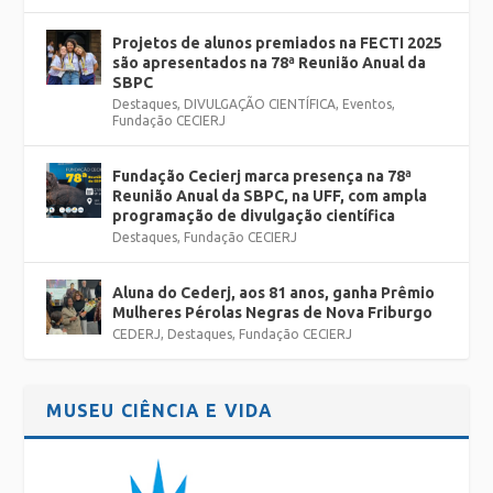
Projetos de alunos premiados na FECTI 2025
são apresentados na 78ª Reunião Anual da
SBPC
Destaques
,
DIVULGAÇÃO CIENTÍFICA
,
Eventos
,
Fundação CECIERJ
Fundação Cecierj marca presença na 78ª
Reunião Anual da SBPC, na UFF, com ampla
programação de divulgação científica
Destaques
,
Fundação CECIERJ
Aluna do Cederj, aos 81 anos, ganha Prêmio
Mulheres Pérolas Negras de Nova Friburgo
CEDERJ
,
Destaques
,
Fundação CECIERJ
MUSEU CIÊNCIA E VIDA