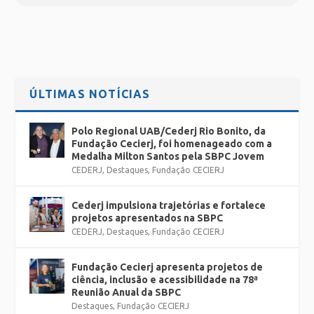
ÚLTIMAS NOTÍCIAS
Polo Regional UAB/Cederj Rio Bonito, da
Fundação Cecierj, foi homenageado com a
Medalha Milton Santos pela SBPC Jovem
CEDERJ
,
Destaques
,
Fundação CECIERJ
Cederj impulsiona trajetórias e fortalece
projetos apresentados na SBPC
CEDERJ
,
Destaques
,
Fundação CECIERJ
Fundação Cecierj apresenta projetos de
ciência, inclusão e acessibilidade na 78ª
Reunião Anual da SBPC
Destaques
,
Fundação CECIERJ