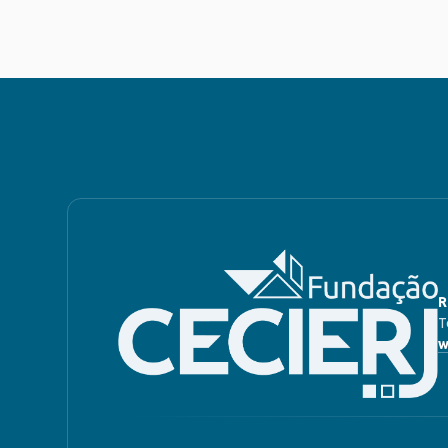
R
T
w