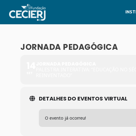
INST
JORNADA PEDAGÓGICA
14
JORNADA PEDAGÓGICA
PALESTRA INTERATIVA: “EDUCAÇÃO NO SÉ
SET
REINVENTADO”
DETALHES DO EVENTOS VIRTUAL
O evento já ocorreu!