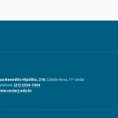
ua Benedito Hipólito, 216
, Cidade Nova, 11º andar
elefone:
(21) 2334-7434
ww.cecierj.edu.br