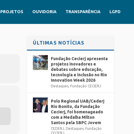
PROJETOS
OUVIDORIA
TRANSPARÊNCIA
LGPD
ÚLTIMAS NOTÍCIAS
Fundação Cecierj apresenta
projetos inovadores e
debates sobre educação,
tecnologia e inclusão no Rio
Innovation Week 2026
Destaques
,
Fundação CECIERJ
Polo Regional UAB/Cederj
Rio Bonito, da Fundação
Cecierj, foi homenageado
com a Medalha Milton
Santos pela SBPC Jovem
CEDERJ
,
Destaques
,
Fundação
CECIERJ