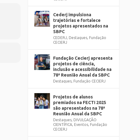
Cederj impulsiona
trajetórias e fortalece
projetos apresentados na
SBPC
CEDERJ
,
Destaques
,
Fundação
CECIERJ
Fundação Cecierj apresenta
projetos de ciência,
inclusão e acessibilidade na
78ª Reunião Anual da SBPC
Destaques
,
Fundação CECIERJ
Projetos de alunos
premiados na FECTI 2025
são apresentados na 78ª
Reunião Anual da SBPC
Destaques
,
DIVULGAÇÃO
CIENTÍFICA
,
Eventos
,
Fundação
CECIERJ