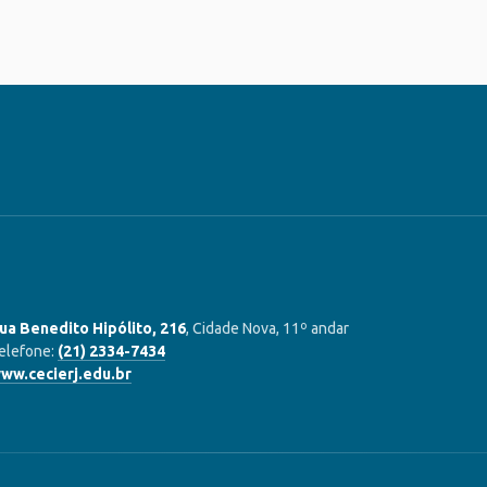
ua Benedito Hipólito, 216
, Cidade Nova, 11º andar
elefone:
(21) 2334-7434
ww.cecierj.edu.br