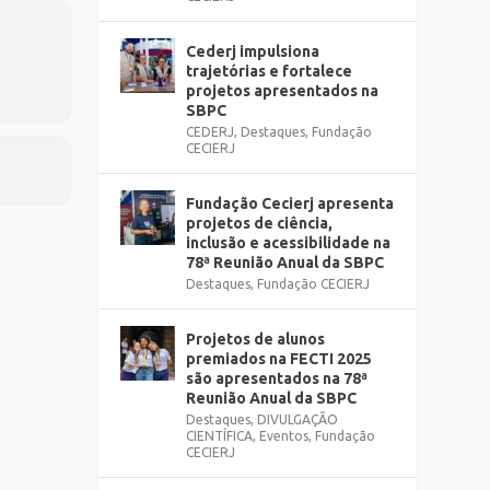
Cederj impulsiona
trajetórias e fortalece
projetos apresentados na
SBPC
CEDERJ
,
Destaques
,
Fundação
CECIERJ
Fundação Cecierj apresenta
projetos de ciência,
inclusão e acessibilidade na
78ª Reunião Anual da SBPC
Destaques
,
Fundação CECIERJ
Projetos de alunos
premiados na FECTI 2025
são apresentados na 78ª
Reunião Anual da SBPC
Destaques
,
DIVULGAÇÃO
CIENTÍFICA
,
Eventos
,
Fundação
CECIERJ