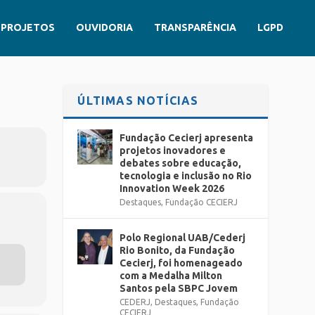
PROJETOS
OUVIDORIA
TRANSPARÊNCIA
LGPD
ÚLTIMAS NOTÍCIAS
Fundação Cecierj apresenta
projetos inovadores e
debates sobre educação,
tecnologia e inclusão no Rio
Innovation Week 2026
Destaques
,
Fundação CECIERJ
Polo Regional UAB/Cederj
Rio Bonito, da Fundação
Cecierj, foi homenageado
com a Medalha Milton
Santos pela SBPC Jovem
CEDERJ
,
Destaques
,
Fundação
CECIERJ