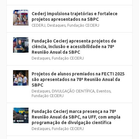
Cederj impulsiona trajetórias e fortalece
projetos apresentados na SBPC
CEDERJ
,
Destaques
,
Fundação CECIERJ
Fundação Cecierj apresenta projetos de
ciência, inclusão e acessibilidade na 78ª
Reunião Anual da SBPC
Destaques
,
Fundação CECIERJ
Projetos de alunos premiados na FECTI 2025
são apresentados na 78ª Reunião Anual da
SBPC
Destaques
,
DIVULGAÇÃO CIENTÍFICA
,
Eventos
,
Fundação CECIERJ
Fundação Cecierj marca presença na 78ª
Reunião Anual da SBPC, na UFF, com ampla
programação de divulgação científica
Destaques
,
Fundação CECIERJ