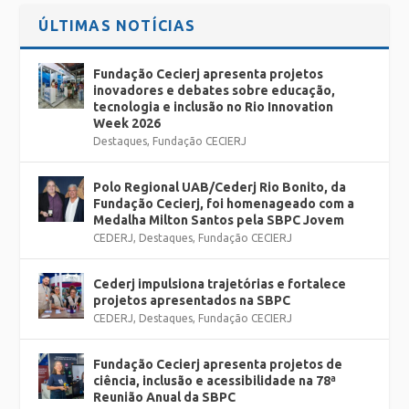
ÚLTIMAS NOTÍCIAS
Fundação Cecierj apresenta projetos
inovadores e debates sobre educação,
tecnologia e inclusão no Rio Innovation
Week 2026
Destaques
,
Fundação CECIERJ
Polo Regional UAB/Cederj Rio Bonito, da
Fundação Cecierj, foi homenageado com a
Medalha Milton Santos pela SBPC Jovem
CEDERJ
,
Destaques
,
Fundação CECIERJ
Cederj impulsiona trajetórias e fortalece
projetos apresentados na SBPC
CEDERJ
,
Destaques
,
Fundação CECIERJ
Fundação Cecierj apresenta projetos de
ciência, inclusão e acessibilidade na 78ª
Reunião Anual da SBPC