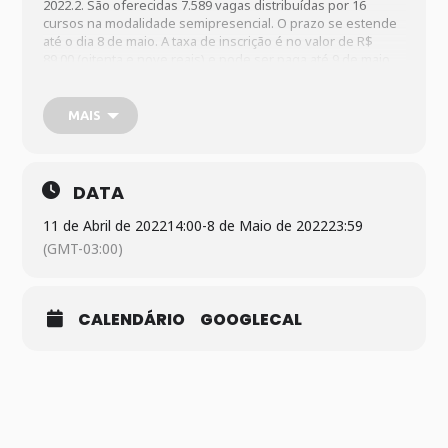
2022.2. São oferecidas 7.589 vagas distribuídas por 16
cursos na modalidade semipresencial. O prazo se estende
até o dia 8 de maio. A taxa de inscrição é no valor de R$
89,00 (oitenta e nove reais) e pode ser paga até 9 de maio.
O link para inscrição é
www.cecierj.edu.br/consorcio-
cederj/vestibular/2022-2/
.
MAIS
SERVIÇO
Vestibular Cederj 2022.2: inscrições abertas com oferta de
mais de sete mil vagas
DATA
Período de inscrição: 11 de abril a 8 de maio
11 de Abril de 2022
14:00
-
8 de Maio de 2022
23:59
Taxa de inscrição: R$ 89,00 (oitenta e nove reais)
(GMT-03:00)
Link para inscrição:
www.cecierj.edu.br/consorcio-
cederj/vestibular/2022-2/
.
Banca organizadora: Coseac/UFF
CALENDÁRIO
GOOGLECAL