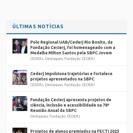
ÚLTIMAS NOTÍCIAS
Polo Regional UAB/Cederj Rio Bonito, da
Fundação Cecierj, foi homenageado com a
Medalha Milton Santos pela SBPC Jovem
CEDERJ
,
Destaques
,
Fundação CECIERJ
Cederj impulsiona trajetórias e fortalece
projetos apresentados na SBPC
CEDERJ
,
Destaques
,
Fundação CECIERJ
Fundação Cecierj apresenta projetos de
ciência, inclusão e acessibilidade na 78ª
Reunião Anual da SBPC
Destaques
,
Fundação CECIERJ
Projetos de alunos premiados na FECTI 2025