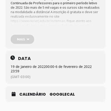
Continuada de Professores para o primeiro período letivo
de 2022. São mais de 5 mil vagas e os cursos são realizados
na modalidade a distância! A inscrição é gratuita e deve ser
realizada exclusivamente no site
https://www.cecierj.edu.br/extensao
. Fique atento aos
prazos e não perca essa oportunidade de incrementar a
sua formação, com base na discussão de diferentes
temáticas. Veja mais detalhes em
https://www.cecierj.edu.br/2022/01/18/mais-de-5-mil-
MAIS
vagas-para-programa-de-formacao-continuada-de-
professores-da-fundacao-cecierj/
DATA
19 de Janeiro de 2022
00:00
-
6 de fevereiro de 2022
23:59
(GMT-03:00)
CALENDÁRIO
GOOGLECAL