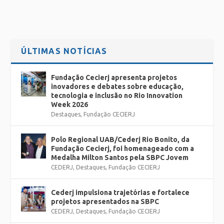
ÚLTIMAS NOTÍCIAS
Fundação Cecierj apresenta projetos
inovadores e debates sobre educação,
tecnologia e inclusão no Rio Innovation
Week 2026
Destaques
,
Fundação CECIERJ
Polo Regional UAB/Cederj Rio Bonito, da
Fundação Cecierj, foi homenageado com a
Medalha Milton Santos pela SBPC Jovem
CEDERJ
,
Destaques
,
Fundação CECIERJ
Cederj impulsiona trajetórias e fortalece
projetos apresentados na SBPC
CEDERJ
,
Destaques
,
Fundação CECIERJ