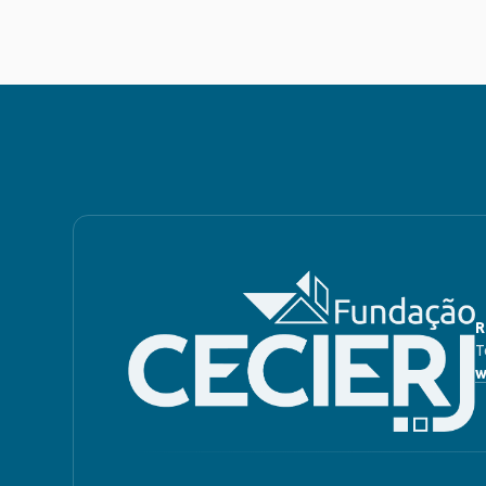
R
T
w