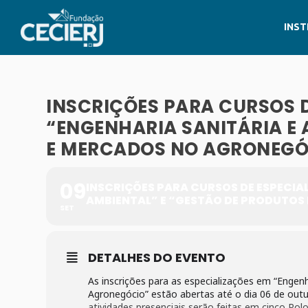
INST
INSCRIÇÕES PARA CURSOS D
“ENGENHARIA SANITÁRIA E 
E MERCADOS NO AGRONEGÓ
09
INSCRIÇÕES PARA CURSOS DE ESPECIA
AMBIENTAL” E “GESTÃO DE PRODUTO
SET
DETALHES DO EVENTO
As inscrições para as especializações em “Engen
Agronegócio” estão abertas até o dia 06 de outu
atividades presenciais serão feitas em cinco Pol