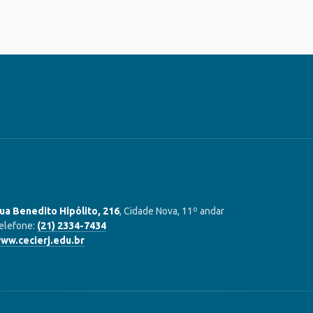
ua Benedito Hipólito, 216
, Cidade Nova, 11º andar
elefone:
(21) 2334-7434
ww.cecierj.edu.br