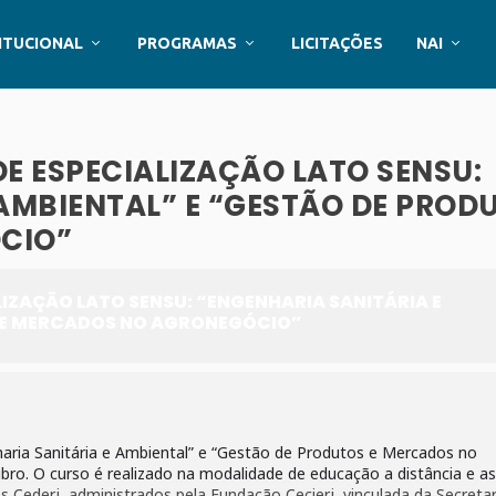
ITUCIONAL
PROGRAMAS
LICITAÇÕES
NAI
E ESPECIALIZAÇÃO LATO SENSU:
AMBIENTAL” E “GESTÃO DE PROD
CIO”
LIZAÇÃO LATO SENSU: “ENGENHARIA SANITÁRIA E
S E MERCADOS NO AGRONEGÓCIO”
haria Sanitária e Ambiental” e “Gestão de Produtos e Mercados no
bro. O curso é realizado na modalidade de educação a distância e a
os Cederj, administrados pela Fundação Cecierj, vinculada da Secretar