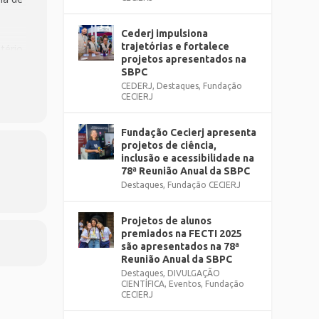
Cederj impulsiona
trajetórias e fortalece
tério
projetos apresentados na
SBPC
CEDERJ
,
Destaques
,
Fundação
CECIERJ
Fundação Cecierj apresenta
projetos de ciência,
inclusão e acessibilidade na
78ª Reunião Anual da SBPC
agrega
Destaques
,
Fundação CECIERJ
ira e
Projetos de alunos
premiados na FECTI 2025
são apresentados na 78ª
Reunião Anual da SBPC
Destaques
,
DIVULGAÇÃO
 de
CIENTÍFICA
,
Eventos
,
Fundação
gócio.
CECIERJ