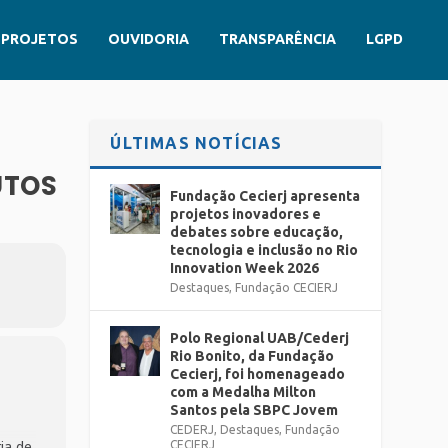
PROJETOS
OUVIDORIA
TRANSPARÊNCIA
LGPD
ÚLTIMAS NOTÍCIAS
UTOS
Fundação Cecierj apresenta
projetos inovadores e
debates sobre educação,
tecnologia e inclusão no Rio
Innovation Week 2026
Destaques
,
Fundação CECIERJ
Polo Regional UAB/Cederj
Rio Bonito, da Fundação
Cecierj, foi homenageado
com a Medalha Milton
Santos pela SBPC Jovem
s
CEDERJ
,
Destaques
,
Fundação
ia de
CECIERJ