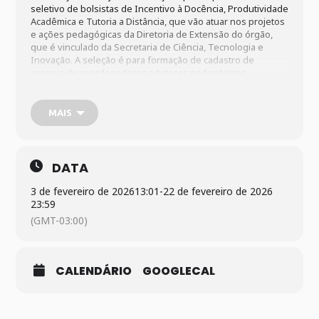
seletivo de bolsistas de Incentivo à Docência, Produtividade
Acadêmica e Tutoria a Distância, que vão atuar nos projetos
e ações pedagógicas da Diretoria de Extensão do órgão,
que é vinculado da Secretaria de Ciência, Tecnologia e
Inovação. A seleção é para formação de cadastro de
reserva de coordenadores e tutores pedagógicos.
As inscrições são gratuitas e poderão ser efetuadas até o
dia 22 de fevereiro de 2026, exclusivamente pela internet,
MAIS
no formulário disponível na
página
https://www.cecierj.edu.br/extensao
, no link
Trabalhe Conosco. Na ficha de inscrição, o candidato deverá
escolher o perfil e o tipo de bolsa para os quais quer se
DATA
candidatar. Só será permitida apenas uma inscrição por
candidato conforme o CPF informado.
3 de fevereiro de 2026
13:01
-
22 de fevereiro de 2026
23:59
(GMT-03:00)
CALENDÁRIO
GOOGLECAL