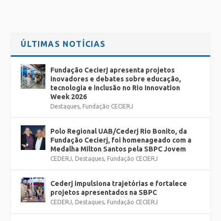
ÚLTIMAS NOTÍCIAS
Fundação Cecierj apresenta projetos
inovadores e debates sobre educação,
tecnologia e inclusão no Rio Innovation
Week 2026
Destaques
,
Fundação CECIERJ
Polo Regional UAB/Cederj Rio Bonito, da
Fundação Cecierj, foi homenageado com a
Medalha Milton Santos pela SBPC Jovem
CEDERJ
,
Destaques
,
Fundação CECIERJ
Cederj impulsiona trajetórias e fortalece
projetos apresentados na SBPC
CEDERJ
,
Destaques
,
Fundação CECIERJ