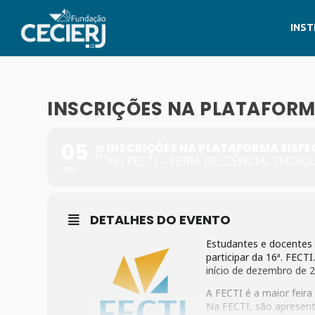
INST
INSCRIÇÕES NA PLATAFORM
05
INSCRIÇÕES NA PLATAFORMA SISFE
15
SET
XVI FECTI – FEIRA DE CIÊNCIA, TECN
JUL
DETALHES DO EVENTO
Estudantes e docentes 
participar da 16ª. FECTI
início de dezembro de 2
A FECTI é a maior feira
Na FECTI, são apresent