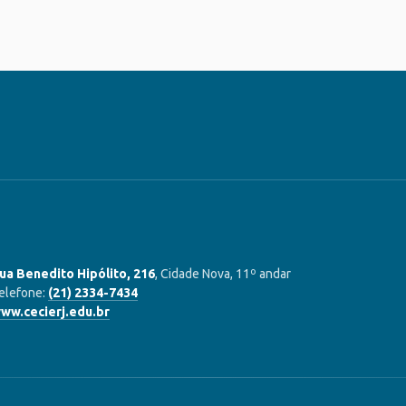
ua Benedito Hipólito, 216
, Cidade Nova, 11º andar
elefone:
(21) 2334-7434
ww.cecierj.edu.br