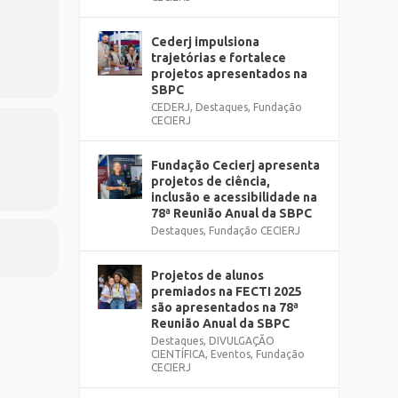
Cederj impulsiona
trajetórias e fortalece
projetos apresentados na
SBPC
CEDERJ
,
Destaques
,
Fundação
CECIERJ
Fundação Cecierj apresenta
projetos de ciência,
inclusão e acessibilidade na
78ª Reunião Anual da SBPC
Destaques
,
Fundação CECIERJ
Projetos de alunos
premiados na FECTI 2025
são apresentados na 78ª
Reunião Anual da SBPC
Destaques
,
DIVULGAÇÃO
CIENTÍFICA
,
Eventos
,
Fundação
CECIERJ