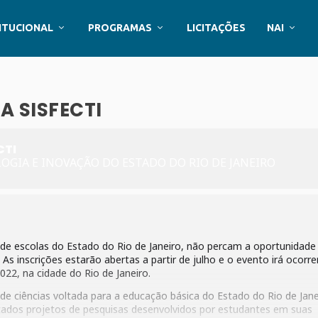
ITUCIONAL
PROGRAMAS
LICITAÇÕES
NAI
A SISFECTI
CTI
OLOGIA E INOVAÇÃO DO ESTADO DO RIO DE JANEIRO
de escolas do Estado do Rio de Janeiro, não percam a oportunidade
. As inscrições estarão abertas a partir de julho e o evento irá ocorre
022, na cidade do Rio de Janeiro.
 de ciências voltada para a educação básica do Estado do Rio de Jane
ados projetos de pesquisas desenvolvidos por estudantes em suas