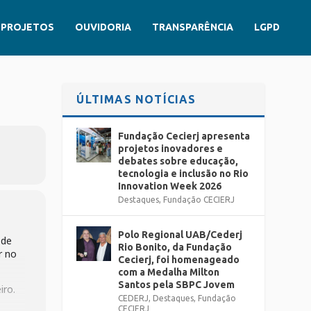
PROJETOS
OUVIDORIA
TRANSPARÊNCIA
LGPD
ÚLTIMAS NOTÍCIAS
Fundação Cecierj apresenta
projetos inovadores e
debates sobre educação,
tecnologia e inclusão no Rio
Innovation Week 2026
Destaques
,
Fundação CECIERJ
Polo Regional UAB/Cederj
 de
Rio Bonito, da Fundação
r no
Cecierj, foi homenageado
com a Medalha Milton
Santos pela SBPC Jovem
iro.
CEDERJ
,
Destaques
,
Fundação
CECIERJ