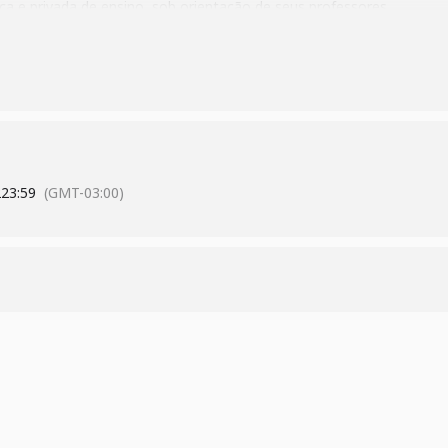
ica e privada de ensino, sob orientação de seus professores.
tps://www.cecierj.edu.br/divulgacao-cientifica/fecti/
du.br/login
2
23:59
(GMT-03:00)