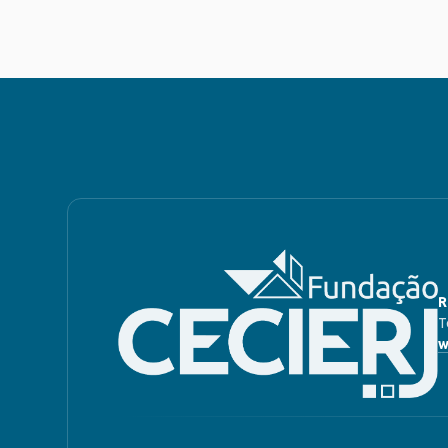
R
T
w