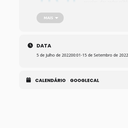
escolas, das redes públ
Mais informações:
ht
MAIS
Plataforma SisFECTI:
https://fecti.cecierj.e
DATA
5 de Julho de 2022
00:01
-
15 de Setembro de 202
CALENDÁRIO
GOOGLECAL