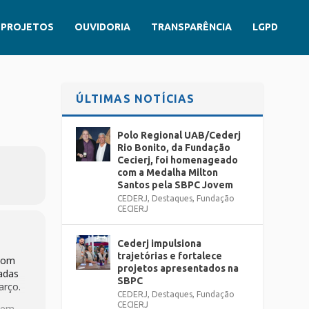
PROJETOS
OUVIDORIA
TRANSPARÊNCIA
LGPD
ÚLTIMAS NOTÍCIAS
Polo Regional UAB/Cederj
Rio Bonito, da Fundação
Cecierj, foi homenageado
com a Medalha Milton
Santos pela SBPC Jovem
CEDERJ
,
Destaques
,
Fundação
CECIERJ
Cederj impulsiona
trajetórias e fortalece
 com
projetos apresentados na
zadas
SBPC
arço.
CEDERJ
,
Destaques
,
Fundação
CECIERJ
o em