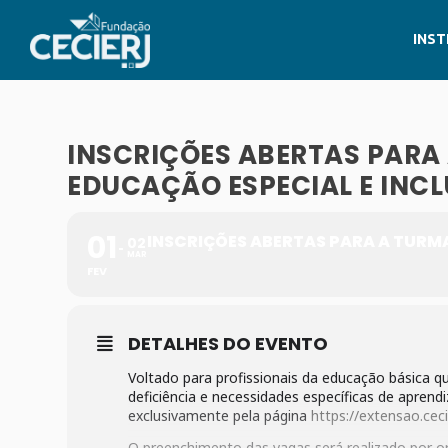
INST
INSCRIÇÕES ABERTAS PARA
EDUCAÇÃO ESPECIAL E INCL
01
INSCRIÇÕES ABERTAS PARA A TURMA
02
MAR
FEV
DETALHES DO EVENTO
Voltado para profissionais da educação básica 
deficiência e necessidades específicas de aprend
exclusivamente pela página
https://extensao.ceci
O preenchimento das vagas será realizado por or