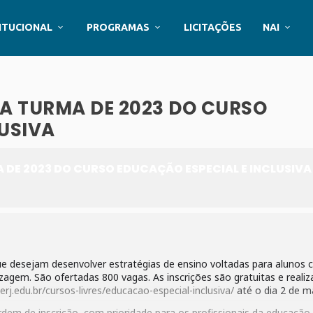
ITUCIONAL
PROGRAMAS
LICITAÇÕES
NAI
 A TURMA DE 2023 DO CURSO
USIVA
 DE 2023 DO CURSO EDUCAÇÃO ESPECIAL E INCLUSIVA
que desejam desenvolver estratégias de ensino voltadas para alunos
izagem. São ofertadas 800 vagas. As inscrições são gratuitas e reali
erj.edu.br/cursos-livres/educacao-especial-inclusiva/
até o dia 2 de m
dem de inscrição, com prioridade para os profissionais da educaçã