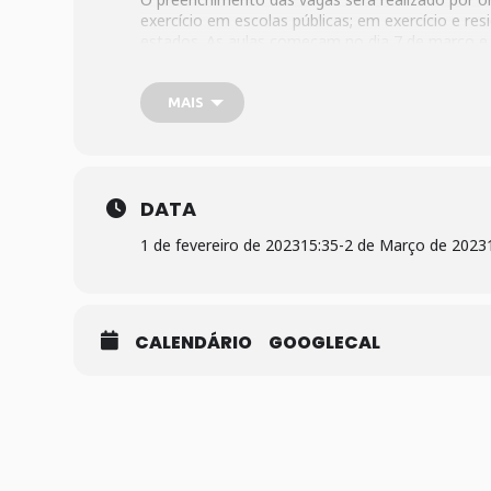
exercício em escolas públicas; em exercício e re
estados. As aulas começam no dia 7 de março e
MAIS
DATA
1 de fevereiro de 2023
15:35
-
2 de Março de 2023
CALENDÁRIO
GOOGLECAL