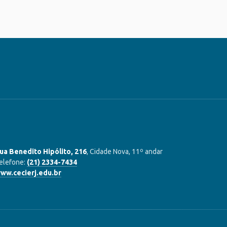
ua Benedito Hipólito, 216
, Cidade Nova, 11º andar
elefone:
(21) 2334-7434
ww.cecierj.edu.br