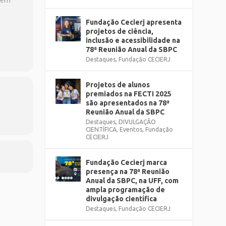
Fundação Cecierj apresenta
projetos de ciência,
inclusão e acessibilidade na
78ª Reunião Anual da SBPC
Destaques
,
Fundação CECIERJ
Projetos de alunos
premiados na FECTI 2025
são apresentados na 78ª
Reunião Anual da SBPC
Destaques
,
DIVULGAÇÃO
CIENTÍFICA
,
Eventos
,
Fundação
CECIERJ
Fundação Cecierj marca
presença na 78ª Reunião
Anual da SBPC, na UFF, com
ampla programação de
divulgação científica
Destaques
,
Fundação CECIERJ