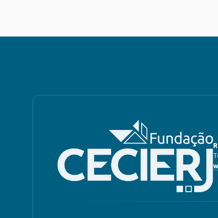
R
T
w