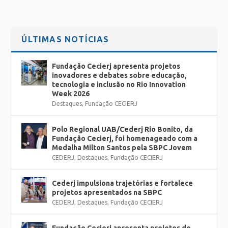
endereços das escolas.
ÚLTIMAS NOTÍCIAS
Fundação Cecierj apresenta projetos
inovadores e debates sobre educação,
tecnologia e inclusão no Rio Innovation
Week 2026
Destaques
,
Fundação CECIERJ
Polo Regional UAB/Cederj Rio Bonito, da
Fundação Cecierj, foi homenageado com a
Medalha Milton Santos pela SBPC Jovem
CEDERJ
,
Destaques
,
Fundação CECIERJ
Cederj impulsiona trajetórias e fortalece
projetos apresentados na SBPC
CEDERJ
,
Destaques
,
Fundação CECIERJ