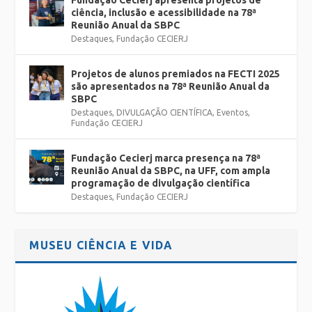
Fundação Cecierj apresenta projetos de
ciência, inclusão e acessibilidade na 78ª
Reunião Anual da SBPC
Destaques
,
Fundação CECIERJ
Projetos de alunos premiados na FECTI 2025
são apresentados na 78ª Reunião Anual da
SBPC
Destaques
,
DIVULGAÇÃO CIENTÍFICA
,
Eventos
,
Fundação CECIERJ
Fundação Cecierj marca presença na 78ª
Reunião Anual da SBPC, na UFF, com ampla
programação de divulgação científica
Destaques
,
Fundação CECIERJ
MUSEU CIÊNCIA E VIDA