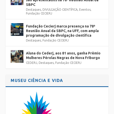
são apresentados na 78ª Reunião Anual da
SBPC
Destaques
,
DIVULGAÇÃO CIENTÍFICA
,
Eventos
,
Fundação CECIERJ
Fundação Cecierj marca presença na 78ª
Reunião Anual da SBPC, na UFF, com ampla
programação de divulgação científica
Destaques
,
Fundação CECIERJ
Aluna do Cederj, aos 81 anos, ganha Prêmio
Mulheres Pérolas Negras de Nova Friburgo
CEDERJ
,
Destaques
,
Fundação CECIERJ
MUSEU CIÊNCIA E VIDA