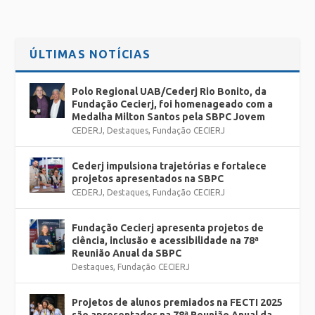
ÚLTIMAS NOTÍCIAS
Polo Regional UAB/Cederj Rio Bonito, da
Fundação Cecierj, foi homenageado com a
Medalha Milton Santos pela SBPC Jovem
CEDERJ
,
Destaques
,
Fundação CECIERJ
Cederj impulsiona trajetórias e fortalece
projetos apresentados na SBPC
CEDERJ
,
Destaques
,
Fundação CECIERJ
Fundação Cecierj apresenta projetos de
ciência, inclusão e acessibilidade na 78ª
Reunião Anual da SBPC
Destaques
,
Fundação CECIERJ
Projetos de alunos premiados na FECTI 2025