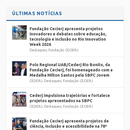
ÚLTIMAS NOTÍCIAS
Fundação Cecierj apresenta projetos
inovadores e debates sobre educação,
tecnologia e inclusão no Rio Innovation
Week 2026
Destaques
,
Fundação CECIERJ
Polo Regional UAB/Cederj Rio Bonito, da
Fundação Cecierj, foi homenageado com a
Medalha Milton Santos pela SBPC Jovem
CEDERJ
,
Destaques
,
Fundação CECIERJ
Cederj impulsiona trajetórias e fortalece
projetos apresentados na SBPC
CEDERJ
,
Destaques
,
Fundação CECIERJ
Fundação Cecierj apresenta projetos de
ciência, inclusão e acessibilidade na 78ª