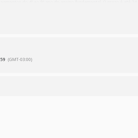
segmentos do 4º ao 9º ano do ensino fundamental. O prazo é até 24
abril.
A inscrição na II Olimpíada de Ciência & Arte é gratuita e deve ser
 preenchimento da Ficha de Inscrição disponível, exclusivamente, no
 regulamentado está publicado
-a-ii-olimpiada-de-ciencia-arte-da-fundacao-cecierj/
.
:59
(GMT-03:00)