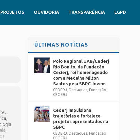
PROJETOS
OUVIDORIA
TRANSPARÊNCIA
LGPD
ÚLTIMAS NOTÍCIAS
Polo Regional UAB/Cederj
Rio Bonito, da Fundação
Cecierj, foi homenageado
com a Medalha Milton
Santos pela SBPC Jovem
CEDERJ
,
Destaques
,
Fundação
CECIERJ
Cederj impulsiona
te,
trajetórias e fortalece
ica,
projetos apresentados na
ologia
SBPC
ais,
CEDERJ
,
Destaques
,
Fundação
nos
CECIERJ