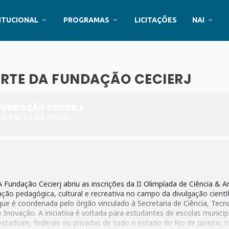
ITUCIONAL
PROGRAMAS
LICITAÇÕES
NAI
 ARTE DA FUNDAÇÃO CECIERJ
A FUNDAÇÃO CECIERJ
A EM 24 DE ABRIL.
A Fundação Cecierj abriu as inscrições da II Olimpíada de Ciência & Ar
ação pedagógica, cultural e recreativa no campo da divulgação científ
que é coordenada pelo órgão vinculado à Secretaria de Ciência, Tecn
e Inovação. A iniciativa é voltada para estudantes de escolas municip
estaduais, federais ou privadas de todo o estado do Rio de Janeiro, 