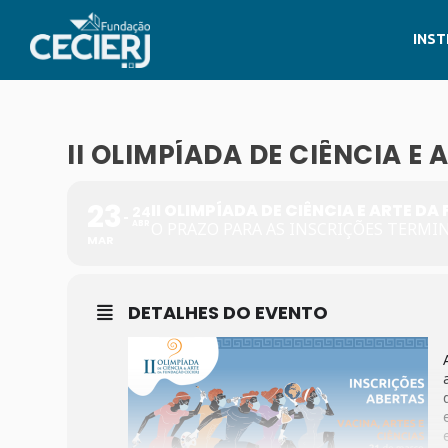
INST
II OLIMPÍADA DE CIÊNCIA E
23
II OLIMPÍADA DE CIÊNCIA E ARTE D
24
ABR
O PRAZO PARA AS INSCRIÇÕES TERMIN
MAR
DETALHES DO EVENTO