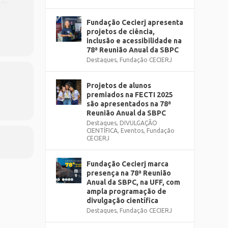
 de
Fundação Cecierj apresenta
projetos de ciência,
inclusão e acessibilidade na
78ª Reunião Anual da SBPC
Destaques
,
Fundação CECIERJ
Projetos de alunos
premiados na FECTI 2025
são apresentados na 78ª
Reunião Anual da SBPC
Destaques
,
DIVULGAÇÃO
CIENTÍFICA
,
Eventos
,
Fundação
CECIERJ
Fundação Cecierj marca
presença na 78ª Reunião
Anual da SBPC, na UFF, com
ampla programação de
divulgação científica
Destaques
,
Fundação CECIERJ