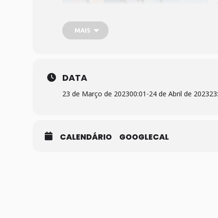
MAIS
realizada pelo professor orientador, por meio do
SISOlimpíada:
https://olimpiada.cecierj.edu.br/
. O
em
https://www.cecierj.edu.br/2023/03/01/vem-ai
DATA
23 de Março de 2023
00:01
-
24 de Abril de 2023
23
CALENDÁRIO
GOOGLECAL