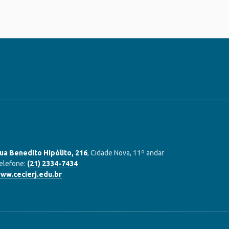
ua Benedito Hipólito, 216
, Cidade Nova, 11º andar
elefone:
(21) 2334-7434
ww.cecierj.edu.br