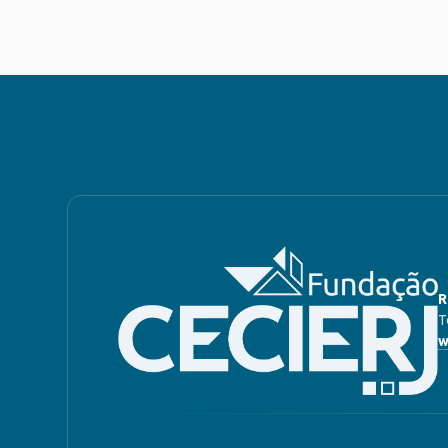
R
T
w