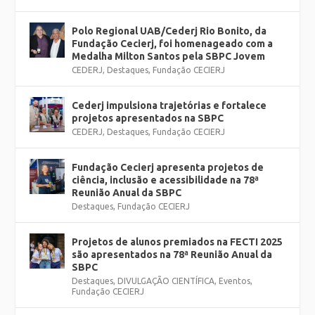
Polo Regional UAB/Cederj Rio Bonito, da
Fundação Cecierj, foi homenageado com a
Medalha Milton Santos pela SBPC Jovem
CEDERJ
,
Destaques
,
Fundação CECIERJ
Cederj impulsiona trajetórias e fortalece
projetos apresentados na SBPC
CEDERJ
,
Destaques
,
Fundação CECIERJ
Fundação Cecierj apresenta projetos de
ciência, inclusão e acessibilidade na 78ª
Reunião Anual da SBPC
Destaques
,
Fundação CECIERJ
Projetos de alunos premiados na FECTI 2025
são apresentados na 78ª Reunião Anual da
SBPC
Destaques
,
DIVULGAÇÃO CIENTÍFICA
,
Eventos
,
Fundação CECIERJ