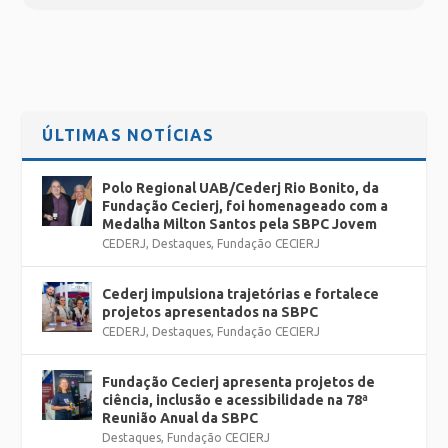
ÚLTIMAS NOTÍCIAS
Polo Regional UAB/Cederj Rio Bonito, da
Fundação Cecierj, foi homenageado com a
Medalha Milton Santos pela SBPC Jovem
CEDERJ
,
Destaques
,
Fundação CECIERJ
Cederj impulsiona trajetórias e fortalece
projetos apresentados na SBPC
CEDERJ
,
Destaques
,
Fundação CECIERJ
Fundação Cecierj apresenta projetos de
ciência, inclusão e acessibilidade na 78ª
Reunião Anual da SBPC
Destaques
,
Fundação CECIERJ