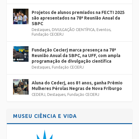
Projetos de alunos premiados na FECTI 2025
são apresentados na 78ª Reunião Anual da
SBPC
Destaques
,
DIVULGAÇÃO CIENTÍFICA
,
Eventos
,
Fundação CECIERJ
Fundação Cecierj marca presença na 78ª
Reunião Anual da SBPC, na UFF, com ampla
programação de divulgação científica
Destaques
,
Fundação CECIERJ
Aluna do Cederj, aos 81 anos, ganha Prêmio
Mulheres Pérolas Negras de Nova Friburgo
CEDERJ
,
Destaques
,
Fundação CECIERJ
MUSEU CIÊNCIA E VIDA