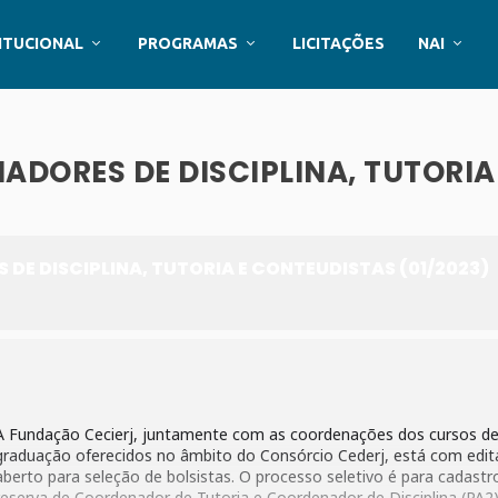
ITUCIONAL
PROGRAMAS
LICITAÇÕES
NAI
ADORES DE DISCIPLINA, TUTORIA
DE DISCIPLINA, TUTORIA E CONTEUDISTAS (01/2023)
A Fundação Cecierj, juntamente com as coordenações dos cursos d
graduação oferecidos no âmbito do Consórcio Cederj, está com edit
aberto para seleção de bolsistas. O processo seletivo é para cadastr
reserva de Coordenador de Tutoria e Coordenador de Disciplina (PA2)