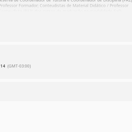
Professor Formador; Conteudistas de Material Didático / Professor
Conteudista (PA3) dos cursos de graduação na modalidade EaD
oferecidos pelas instituições de ensino superior consorciadas. O perí
para as inscrições vai até o dia 23 de junho de 2023 pelo site
https://inscricao.cecierj.edu.br/editais
. Não há cobrança de taxa de
:14
(GMT-03:00)