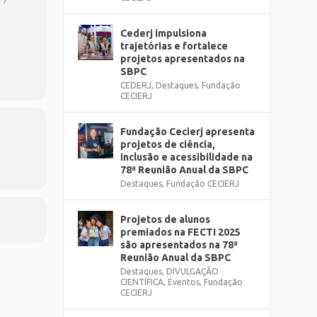
Cederj impulsiona
odo
trajetórias e fortalece
projetos apresentados na
SBPC
CEDERJ
,
Destaques
,
Fundação
CECIERJ
Fundação Cecierj apresenta
projetos de ciência,
inclusão e acessibilidade na
78ª Reunião Anual da SBPC
Destaques
,
Fundação CECIERJ
Projetos de alunos
premiados na FECTI 2025
são apresentados na 78ª
Reunião Anual da SBPC
Destaques
,
DIVULGAÇÃO
CIENTÍFICA
,
Eventos
,
Fundação
CECIERJ