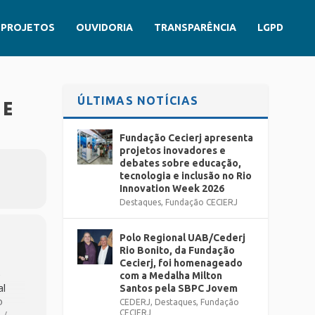
PROJETOS
OUVIDORIA
TRANSPARÊNCIA
LGPD
ÚLTIMAS NOTÍCIAS
 E
Fundação Cecierj apresenta
projetos inovadores e
debates sobre educação,
tecnologia e inclusão no Rio
Innovation Week 2026
Destaques
,
Fundação CECIERJ
Polo Regional UAB/Cederj
Rio Bonito, da Fundação
Cecierj, foi homenageado
e
com a Medalha Milton
al
Santos pela SBPC Jovem
o
CEDERJ
,
Destaques
,
Fundação
 /
CECIERJ