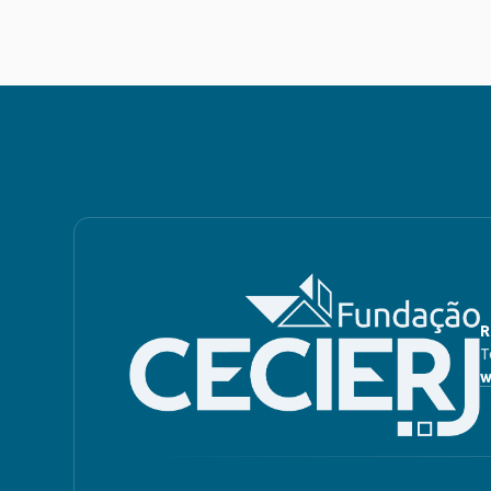
R
T
w