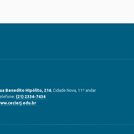
ua Benedito Hipólito, 216
, Cidade Nova, 11º andar
elefone:
(21) 2334-7434
ww.cecierj.edu.br