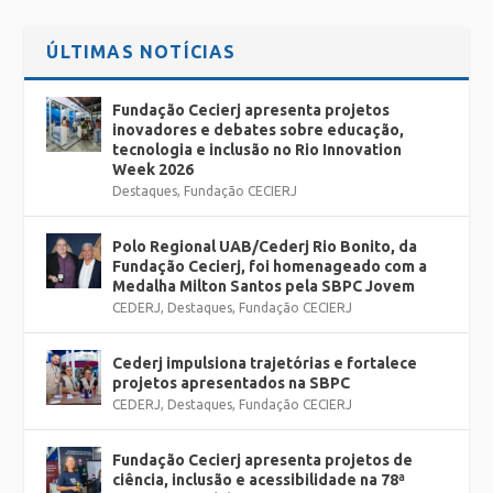
ÚLTIMAS NOTÍCIAS
Fundação Cecierj apresenta projetos
inovadores e debates sobre educação,
tecnologia e inclusão no Rio Innovation
Week 2026
Destaques
,
Fundação CECIERJ
Polo Regional UAB/Cederj Rio Bonito, da
Fundação Cecierj, foi homenageado com a
Medalha Milton Santos pela SBPC Jovem
CEDERJ
,
Destaques
,
Fundação CECIERJ
Cederj impulsiona trajetórias e fortalece
projetos apresentados na SBPC
CEDERJ
,
Destaques
,
Fundação CECIERJ
Fundação Cecierj apresenta projetos de
ciência, inclusão e acessibilidade na 78ª