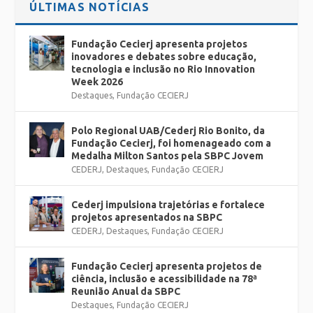
ÚLTIMAS NOTÍCIAS
Fundação Cecierj apresenta projetos
inovadores e debates sobre educação,
tecnologia e inclusão no Rio Innovation
Week 2026
Destaques
,
Fundação CECIERJ
Polo Regional UAB/Cederj Rio Bonito, da
Fundação Cecierj, foi homenageado com a
Medalha Milton Santos pela SBPC Jovem
CEDERJ
,
Destaques
,
Fundação CECIERJ
Cederj impulsiona trajetórias e fortalece
projetos apresentados na SBPC
CEDERJ
,
Destaques
,
Fundação CECIERJ
Fundação Cecierj apresenta projetos de
ciência, inclusão e acessibilidade na 78ª
Reunião Anual da SBPC
Destaques
,
Fundação CECIERJ