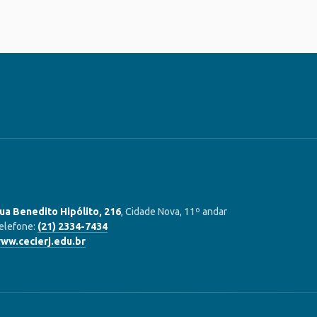
ua Benedito Hipólito, 216
, Cidade Nova, 11º andar
elefone:
(21) 2334-7434
ww.cecierj.edu.br