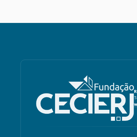
R
T
w