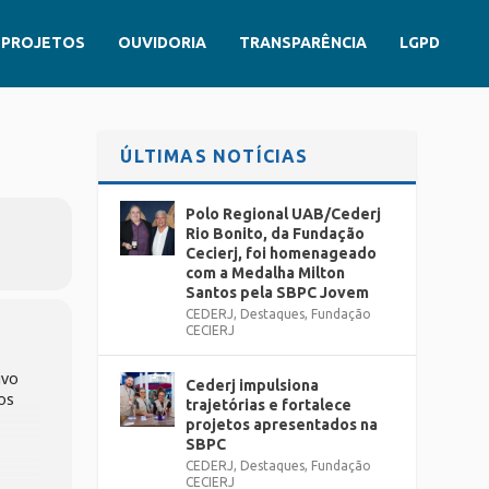
PROJETOS
OUVIDORIA
TRANSPARÊNCIA
LGPD
ÚLTIMAS NOTÍCIAS
Polo Regional UAB/Cederj
Rio Bonito, da Fundação
Cecierj, foi homenageado
com a Medalha Milton
Santos pela SBPC Jovem
CEDERJ
,
Destaques
,
Fundação
CECIERJ
ivo
Cederj impulsiona
os
trajetórias e fortalece
projetos apresentados na
SBPC
CEDERJ
,
Destaques
,
Fundação
CECIERJ