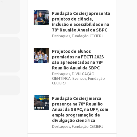
ro
enf),
e
Fundação Cecierj apresenta
o
projetos de ciência,
inclusão e acessibilidade na
78ª Reunião Anual da SBPC
Destaques
,
Fundação CECIERJ
Projetos de alunos
premiados na FECTI 2025
são apresentados na 78ª
Reunião Anual da SBPC
Destaques
,
DIVULGAÇÃO
CIENTÍFICA
,
Eventos
,
Fundação
CECIERJ
Fundação Cecierj marca
presença na 78ª Reunião
Anual da SBPC, na UFF, com
ampla programação de
divulgação científica
Destaques
,
Fundação CECIERJ