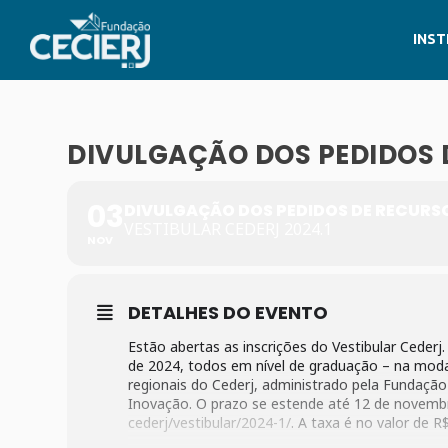
INST
DIVULGAÇÃO DOS PEDIDOS 
03
DIVULGAÇÃO DOS PEDIDOS DE RECURSO
VESTIBULAR CEDERJ 2024.1
NOV
DETALHES DO EVENTO
Estão abertas as inscrições do Vestibular Cederj
de 2024, todos em nível de graduação – na moda
regionais do Cederj, administrado pela Fundação 
Inovação. O prazo se estende até 12 de novembro
cederj/vestibular/2024-1/
. A taxa é no valor de R