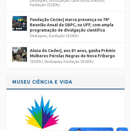
Destaques
,
DIVULGAÇÃO CIENTÍFICA
,
Eventos
,
Fundação CECIERJ
Fundação Cecierj marca presença na 78ª
Reunião Anual da SBPC, na UFF, com ampla
programação de divulgação científica
Destaques
,
Fundação CECIERJ
Aluna do Cederj, aos 81 anos, ganha Prêmio
Mulheres Pérolas Negras de Nova Friburgo
CEDERJ
,
Destaques
,
Fundação CECIERJ
MUSEU CIÊNCIA E VIDA