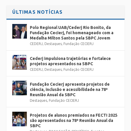
ÚLTIMAS NOTÍCIAS
Polo Regional UAB/Cederj Rio Bonito, da
Fundação Cecierj, foi homenageado com a
Medalha Milton Santos pela SBPC Jovem
CEDERJ
,
Destaques
,
Fundação CECIERJ
Cederj impulsiona trajetórias e fortalece
projetos apresentados na SBPC
CEDERJ
,
Destaques
,
Fundação CECIERJ
Fundação Cecierj apresenta projetos de
ciência, inclusão e acessibilidade na 78ª
Reunião Anual da SBPC
Destaques
,
Fundação CECIERJ
Projetos de alunos premiados na FECTI 2025
são apresentados na 78ª Reunião Anual da
SBPC