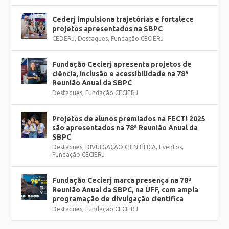
Cederj impulsiona trajetórias e fortalece
projetos apresentados na SBPC
CEDERJ
,
Destaques
,
Fundação CECIERJ
Fundação Cecierj apresenta projetos de
ciência, inclusão e acessibilidade na 78ª
Reunião Anual da SBPC
Destaques
,
Fundação CECIERJ
Projetos de alunos premiados na FECTI 2025
são apresentados na 78ª Reunião Anual da
SBPC
Destaques
,
DIVULGAÇÃO CIENTÍFICA
,
Eventos
,
Fundação CECIERJ
Fundação Cecierj marca presença na 78ª
Reunião Anual da SBPC, na UFF, com ampla
programação de divulgação científica
Destaques
,
Fundação CECIERJ