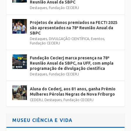
Reunião Anual da SBPC
Destaques
,
Fundação CECIERJ
Projetos de alunos premiados na FECTI 2025
são apresentados na 78ª Reunião Anual da
SBPC
Destaques
,
DIVULGAÇÃO CIENTÍFICA
,
Eventos
,
Fundação CECIERJ
Fundação Cecierj marca presença na 78ª
Reunião Anual da SBPC, na UFF, com ampla
programação de divulgação científica
Destaques
,
Fundação CECIERJ
Aluna do Cederj, aos 81 anos, ganha Prêmio
Mulheres Pérolas Negras de Nova Friburgo
CEDERJ
,
Destaques
,
Fundação CECIERJ
MUSEU CIÊNCIA E VIDA