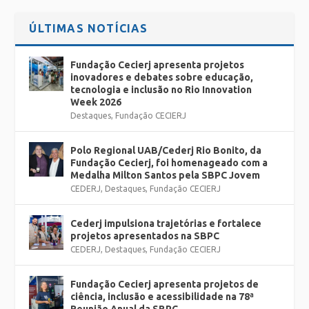
ÚLTIMAS NOTÍCIAS
Fundação Cecierj apresenta projetos
inovadores e debates sobre educação,
tecnologia e inclusão no Rio Innovation
Week 2026
Destaques
,
Fundação CECIERJ
Polo Regional UAB/Cederj Rio Bonito, da
Fundação Cecierj, foi homenageado com a
Medalha Milton Santos pela SBPC Jovem
CEDERJ
,
Destaques
,
Fundação CECIERJ
Cederj impulsiona trajetórias e fortalece
projetos apresentados na SBPC
CEDERJ
,
Destaques
,
Fundação CECIERJ
Fundação Cecierj apresenta projetos de
ciência, inclusão e acessibilidade na 78ª