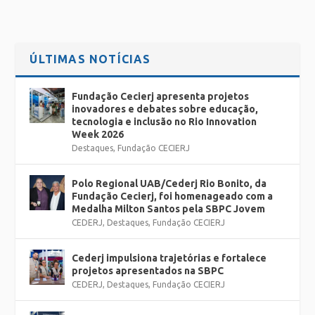
ÚLTIMAS NOTÍCIAS
Fundação Cecierj apresenta projetos
inovadores e debates sobre educação,
tecnologia e inclusão no Rio Innovation
Week 2026
Destaques
,
Fundação CECIERJ
Polo Regional UAB/Cederj Rio Bonito, da
Fundação Cecierj, foi homenageado com a
Medalha Milton Santos pela SBPC Jovem
CEDERJ
,
Destaques
,
Fundação CECIERJ
Cederj impulsiona trajetórias e fortalece
projetos apresentados na SBPC
CEDERJ
,
Destaques
,
Fundação CECIERJ