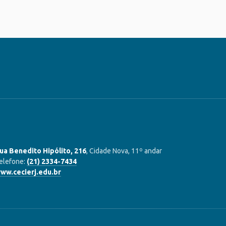
ua Benedito Hipólito, 216
, Cidade Nova, 11º andar
elefone:
(21) 2334-7434
ww.cecierj.edu.br