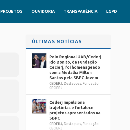
PROJETOS
OUVIDORIA
TRANSPARÊNCIA
LGPD
ÚLTIMAS NOTÍCIAS
Polo Regional UAB/Cederj
Rio Bonito, da Fundação
Cecierj, foi homenageado
com a Medalha Milton
Santos pela SBPC Jovem
CEDERJ
,
Destaques
,
Fundação
CECIERJ
Cederj impulsiona
trajetórias e fortalece
projetos apresentados na
SBPC
CEDERJ
,
Destaques
,
Fundação
CECIERJ