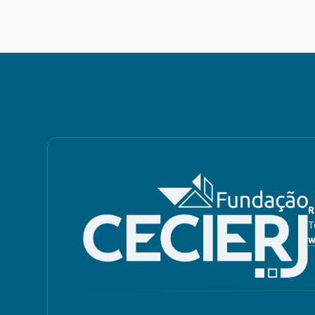
R
T
w