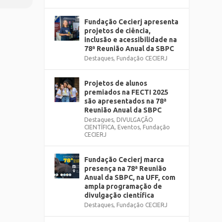
Fundação Cecierj apresenta
projetos de ciência,
inclusão e acessibilidade na
78ª Reunião Anual da SBPC
Destaques
,
Fundação CECIERJ
Projetos de alunos
premiados na FECTI 2025
são apresentados na 78ª
Reunião Anual da SBPC
Destaques
,
DIVULGAÇÃO
CIENTÍFICA
,
Eventos
,
Fundação
CECIERJ
Fundação Cecierj marca
presença na 78ª Reunião
Anual da SBPC, na UFF, com
ampla programação de
divulgação científica
Destaques
,
Fundação CECIERJ