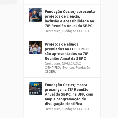
Fundação Cecierj apresenta
projetos de ciência,
inclusão e acessibilidade na
78ª Reunião Anual da SBPC
Destaques
,
Fundação CECIERJ
Projetos de alunos
premiados na FECTI 2025
são apresentados na 78ª
Reunião Anual da SBPC
Destaques
,
DIVULGAÇÃO
CIENTÍFICA
,
Eventos
,
Fundação
CECIERJ
Fundação Cecierj marca
presença na 78ª Reunião
Anual da SBPC, na UFF, com
ampla programação de
divulgação científica
Destaques
,
Fundação CECIERJ