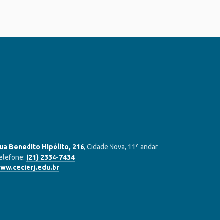
ua Benedito Hipólito, 216
, Cidade Nova, 11º andar
elefone:
(21) 2334-7434
ww.cecierj.edu.br