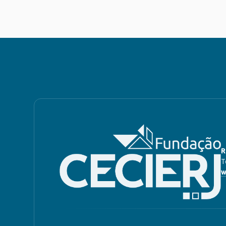
R
T
w