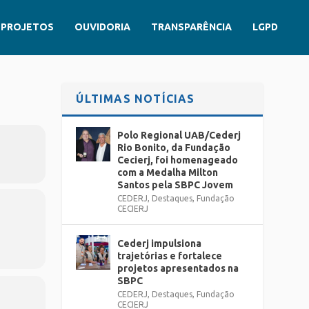
PROJETOS
OUVIDORIA
TRANSPARÊNCIA
LGPD
ÚLTIMAS NOTÍCIAS
Polo Regional UAB/Cederj
Rio Bonito, da Fundação
Cecierj, foi homenageado
com a Medalha Milton
Santos pela SBPC Jovem
CEDERJ
,
Destaques
,
Fundação
CECIERJ
Cederj impulsiona
trajetórias e fortalece
projetos apresentados na
SBPC
CEDERJ
,
Destaques
,
Fundação
CECIERJ