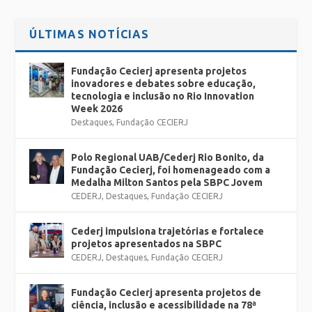
ÚLTIMAS NOTÍCIAS
Fundação Cecierj apresenta projetos
inovadores e debates sobre educação,
tecnologia e inclusão no Rio Innovation
Week 2026
Destaques
,
Fundação CECIERJ
Polo Regional UAB/Cederj Rio Bonito, da
Fundação Cecierj, foi homenageado com a
Medalha Milton Santos pela SBPC Jovem
CEDERJ
,
Destaques
,
Fundação CECIERJ
Cederj impulsiona trajetórias e fortalece
projetos apresentados na SBPC
CEDERJ
,
Destaques
,
Fundação CECIERJ
Fundação Cecierj apresenta projetos de
ciência, inclusão e acessibilidade na 78ª