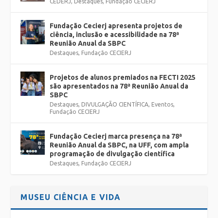
CEDERJ
,
Destaques
,
Fundação CECIERJ
Fundação Cecierj apresenta projetos de
ciência, inclusão e acessibilidade na 78ª
Reunião Anual da SBPC
Destaques
,
Fundação CECIERJ
Projetos de alunos premiados na FECTI 2025
são apresentados na 78ª Reunião Anual da
SBPC
Destaques
,
DIVULGAÇÃO CIENTÍFICA
,
Eventos
,
Fundação CECIERJ
Fundação Cecierj marca presença na 78ª
Reunião Anual da SBPC, na UFF, com ampla
programação de divulgação científica
Destaques
,
Fundação CECIERJ
MUSEU CIÊNCIA E VIDA