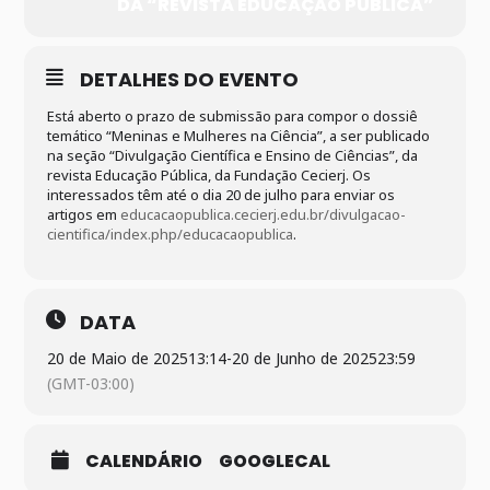
DA “REVISTA EDUCAÇÃO PÚBLICA”
DETALHES DO EVENTO
Está aberto o prazo de submissão para compor o dossiê
temático “Meninas e Mulheres na Ciência”, a ser publicado
na seção “Divulgação Científica e Ensino de Ciências”, da
revista Educação Pública, da Fundação Cecierj. Os
interessados têm até o dia 20 de julho para enviar os
artigos em
educacaopublica.cecierj.edu.br/divulgacao-
cientifica/index.php/educacaopublica
.
DATA
20 de Maio de 2025
13:14
-
20 de Junho de 2025
23:59
(GMT-03:00)
CALENDÁRIO
GOOGLECAL