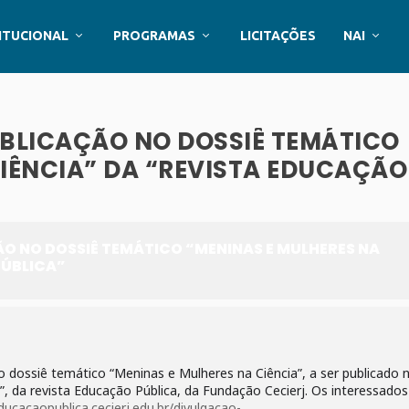
ITUCIONAL
PROGRAMAS
LICITAÇÕES
NAI
BLICAÇÃO NO DOSSIÊ TEMÁTICO
CIÊNCIA” DA “REVISTA EDUCAÇÃO
 NO DOSSIÊ TEMÁTICO “MENINAS E MULHERES NA
PÚBLICA”
 dossiê temático “Meninas e Mulheres na Ciência”, a ser publicado 
s”, da revista Educação Pública, da Fundação Cecierj. Os interessado
ducacaopublica.cecierj.edu.br/divulgacao-