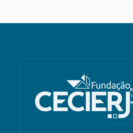
R
T
w