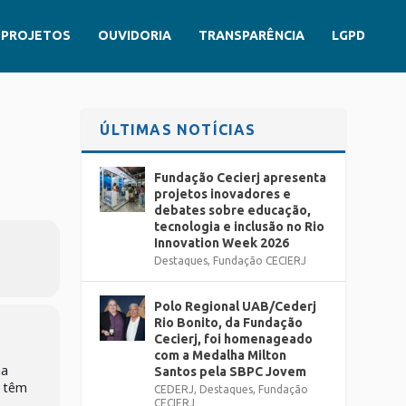
PROJETOS
OUVIDORIA
TRANSPARÊNCIA
LGPD
ÚLTIMAS NOTÍCIAS
Fundação Cecierj apresenta
projetos inovadores e
debates sobre educação,
tecnologia e inclusão no Rio
Innovation Week 2026
Destaques
,
Fundação CECIERJ
Polo Regional UAB/Cederj
Rio Bonito, da Fundação
Cecierj, foi homenageado
com a Medalha Milton
na
Santos pela SBPC Jovem
s têm
CEDERJ
,
Destaques
,
Fundação
CECIERJ