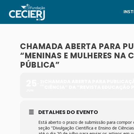
INST
CHAMADA ABERTA PARA PU
“MENINAS E MULHERES NA 
PÚBLICA”
25
CHAMADA ABERTA PARA PUBLICAÇÃO
31
JUL
CIÊNCIA” DA “REVISTA EDUCAÇÃO 
JUN
DETALHES DO EVENTO
Está aberto o prazo de submissão para compor o
seção “Divulgação Científica e Ensino de Ciência
até o dia 20 de julho para enviar os artigos em
e