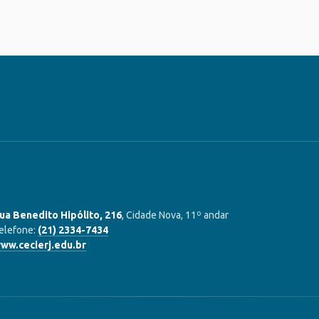
ua Benedito Hipólito, 216
, Cidade Nova, 11º andar
elefone:
(21) 2334-7434
ww.cecierj.edu.br