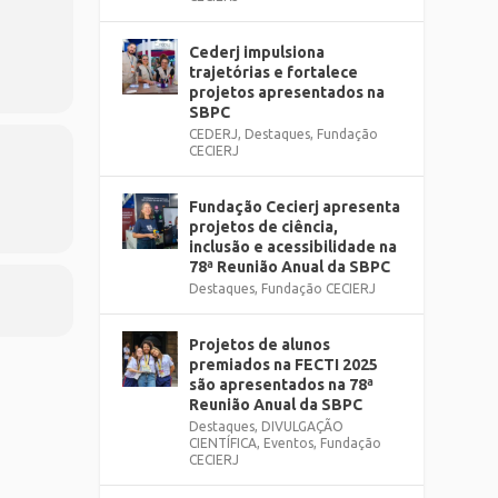
Cederj impulsiona
trajetórias e fortalece
projetos apresentados na
SBPC
CEDERJ
,
Destaques
,
Fundação
CECIERJ
Fundação Cecierj apresenta
projetos de ciência,
inclusão e acessibilidade na
78ª Reunião Anual da SBPC
Destaques
,
Fundação CECIERJ
Projetos de alunos
premiados na FECTI 2025
são apresentados na 78ª
Reunião Anual da SBPC
Destaques
,
DIVULGAÇÃO
CIENTÍFICA
,
Eventos
,
Fundação
CECIERJ