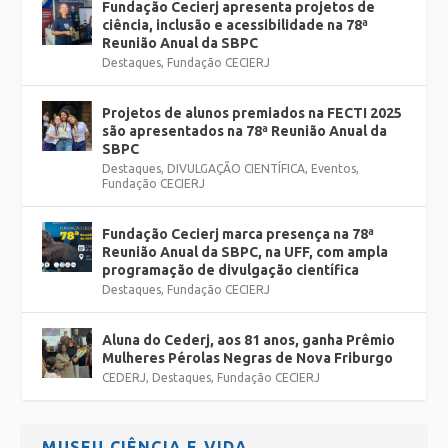
Fundação Cecierj apresenta projetos de
ciência, inclusão e acessibilidade na 78ª
Reunião Anual da SBPC
Destaques
,
Fundação CECIERJ
Projetos de alunos premiados na FECTI 2025
são apresentados na 78ª Reunião Anual da
SBPC
Destaques
,
DIVULGAÇÃO CIENTÍFICA
,
Eventos
,
Fundação CECIERJ
Fundação Cecierj marca presença na 78ª
Reunião Anual da SBPC, na UFF, com ampla
programação de divulgação científica
Destaques
,
Fundação CECIERJ
Aluna do Cederj, aos 81 anos, ganha Prêmio
Mulheres Pérolas Negras de Nova Friburgo
CEDERJ
,
Destaques
,
Fundação CECIERJ
MUSEU CIÊNCIA E VIDA