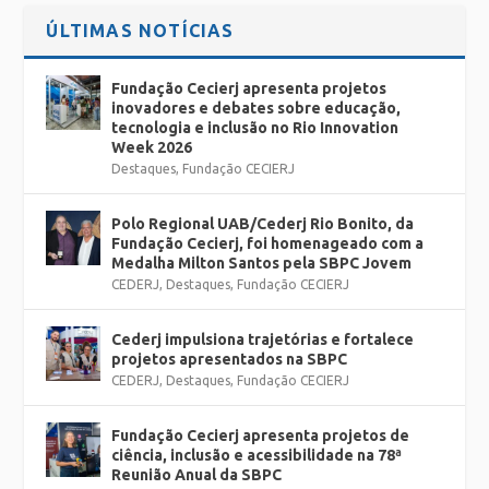
Ho
rários específicos de funcionamento da Caravana da
ÚLTIMAS NOTÍCIAS
Ciência:
09/06 – 9h às 12h e 13h às 20h
Fundação Cecierj apresenta projetos
inovadores e debates sobre educação,
10/06 – 9h às 12h e 13h às 20h
tecnologia e inclusão no Rio Innovation
Week 2026
Destaques
,
Fundação CECIERJ
11/06 – 10h às 12h e 13h às 21h
Polo Regional UAB/Cederj Rio Bonito, da
12/06 – 10h às 12h e 13h às 18h
Fundação Cecierj, foi homenageado com a
Medalha Milton Santos pela SBPC Jovem
CEDERJ
,
Destaques
,
Fundação CECIERJ
Cederj impulsiona trajetórias e fortalece
projetos apresentados na SBPC
CEDERJ
,
Destaques
,
Fundação CECIERJ
Fundação Cecierj apresenta projetos de
ciência, inclusão e acessibilidade na 78ª
Reunião Anual da SBPC