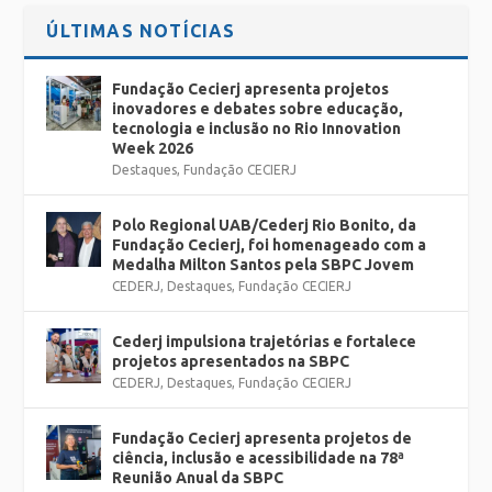
ÚLTIMAS NOTÍCIAS
Fundação Cecierj apresenta projetos
inovadores e debates sobre educação,
tecnologia e inclusão no Rio Innovation
Week 2026
Destaques
,
Fundação CECIERJ
Polo Regional UAB/Cederj Rio Bonito, da
Fundação Cecierj, foi homenageado com a
Medalha Milton Santos pela SBPC Jovem
CEDERJ
,
Destaques
,
Fundação CECIERJ
Cederj impulsiona trajetórias e fortalece
projetos apresentados na SBPC
CEDERJ
,
Destaques
,
Fundação CECIERJ
Fundação Cecierj apresenta projetos de
ciência, inclusão e acessibilidade na 78ª
Reunião Anual da SBPC