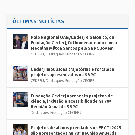
ÚLTIMAS NOTÍCIAS
Polo Regional UAB/Cederj Rio Bonito, da
Fundação Cecierj, foi homenageado com a
Medalha Milton Santos pela SBPC Jovem
CEDERJ
,
Destaques
,
Fundação CECIERJ
Cederj impulsiona trajetórias e fortalece
projetos apresentados na SBPC
CEDERJ
,
Destaques
,
Fundação CECIERJ
Fundação Cecierj apresenta projetos de
ciência, inclusão e acessibilidade na 78ª
Reunião Anual da SBPC
Destaques
,
Fundação CECIERJ
Projetos de alunos premiados na FECTI 2025
são apresentados na 78ª Reunião Anual da