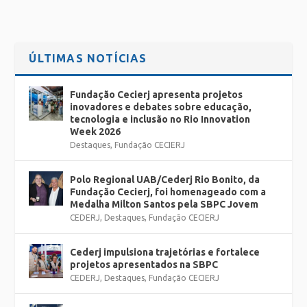
ÚLTIMAS NOTÍCIAS
Fundação Cecierj apresenta projetos
inovadores e debates sobre educação,
tecnologia e inclusão no Rio Innovation
Week 2026
Destaques
,
Fundação CECIERJ
Polo Regional UAB/Cederj Rio Bonito, da
Fundação Cecierj, foi homenageado com a
Medalha Milton Santos pela SBPC Jovem
CEDERJ
,
Destaques
,
Fundação CECIERJ
Cederj impulsiona trajetórias e fortalece
projetos apresentados na SBPC
CEDERJ
,
Destaques
,
Fundação CECIERJ