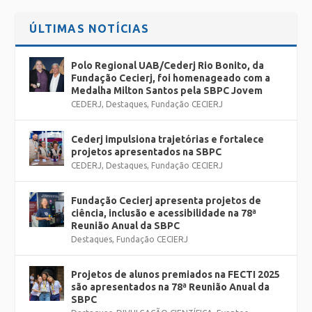
ÚLTIMAS NOTÍCIAS
Polo Regional UAB/Cederj Rio Bonito, da
Fundação Cecierj, foi homenageado com a
Medalha Milton Santos pela SBPC Jovem
CEDERJ
,
Destaques
,
Fundação CECIERJ
Cederj impulsiona trajetórias e fortalece
projetos apresentados na SBPC
CEDERJ
,
Destaques
,
Fundação CECIERJ
Fundação Cecierj apresenta projetos de
ciência, inclusão e acessibilidade na 78ª
Reunião Anual da SBPC
Destaques
,
Fundação CECIERJ
Projetos de alunos premiados na FECTI 2025
são apresentados na 78ª Reunião Anual da
SBPC