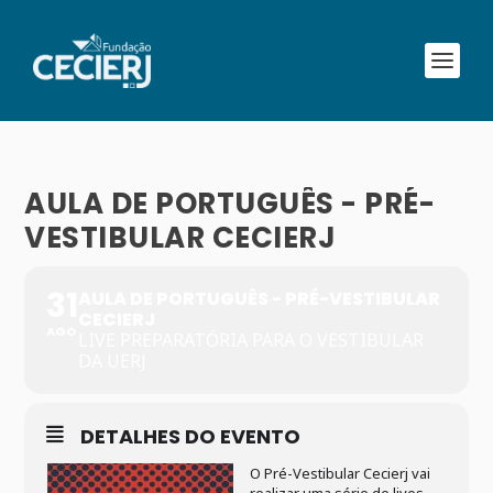
AULA DE PORTUGUÊS - PRÉ-
VESTIBULAR CECIERJ
31
AULA DE PORTUGUÊS - PRÉ-VESTIBULAR
CECIERJ
AGO
LIVE PREPARATÓRIA PARA O VESTIBULAR
DA UERJ
DETALHES DO EVENTO
O Pré-Vestibular Cecierj vai