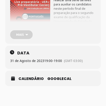
realizar uma série de lives
para auxiliar os candidatos
neste período final de
preparação para o segundo
exame de qualificação da
Universidade do Estado do
Rio de Janeiro (UERJ), que
acontece no dia 3 de
setembro. A transmissão dos
MAIS
aulões será pelo canal
PVScecierj no YouTube
(
youtube.com/PVScecierj
),
sempre às 19h. Haverá
DATA
tradução simultânea em
Libras.
31 de Agosto de 2023
19:00
-
19:00
(GMT-03:00)
CALENDÁRIO
GOOGLECAL