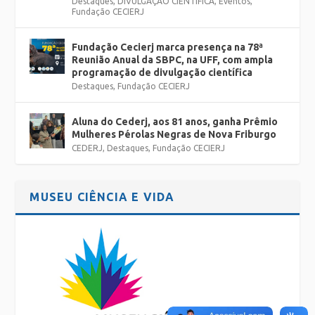
Destaques
,
DIVULGAÇÃO CIENTÍFICA
,
Eventos
,
Fundação CECIERJ
Fundação Cecierj marca presença na 78ª
Reunião Anual da SBPC, na UFF, com ampla
programação de divulgação científica
Destaques
,
Fundação CECIERJ
Aluna do Cederj, aos 81 anos, ganha Prêmio
Mulheres Pérolas Negras de Nova Friburgo
CEDERJ
,
Destaques
,
Fundação CECIERJ
MUSEU CIÊNCIA E VIDA