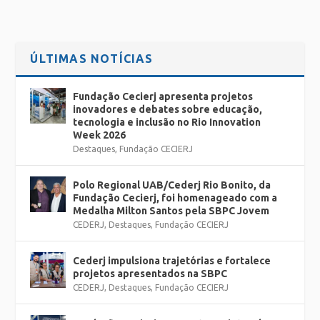
ÚLTIMAS NOTÍCIAS
Fundação Cecierj apresenta projetos
inovadores e debates sobre educação,
tecnologia e inclusão no Rio Innovation
Week 2026
Destaques
,
Fundação CECIERJ
Polo Regional UAB/Cederj Rio Bonito, da
Fundação Cecierj, foi homenageado com a
Medalha Milton Santos pela SBPC Jovem
CEDERJ
,
Destaques
,
Fundação CECIERJ
Cederj impulsiona trajetórias e fortalece
projetos apresentados na SBPC
CEDERJ
,
Destaques
,
Fundação CECIERJ