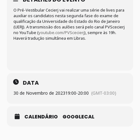
O Pré-Vestibular Cecierj vai realizar uma série de lives para
auxiliar os candidatos nesta segunda fase do exame de
qualificação da Universidade do Estado do Rio de Janeiro
(UERJ). A transmissão dos aulões será pelo canal PVScecierj
no YouTube (
youtube.com/PVScecierj
), sempre às 19h.
Haverá tradução simultânea em Libras.
DATA
30 de Novembro de 2023
19:00
-
20:00
(GMT-03:00)
CALENDÁRIO
GOOGLECAL