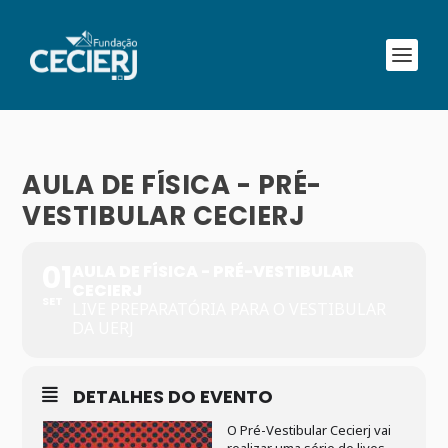
AULA DE FÍSICA - PRÉ-
VESTIBULAR CECIERJ
01
AULA DE FÍSICA - PRÉ-VESTIBULAR
CECIERJ
SET
LIVE PREPARATÓRIA PARA O VESTIBULAR
DA UERJ
DETALHES DO EVENTO
O Pré-Vestibular Cecierj vai