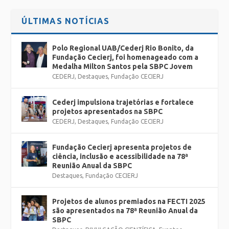
ÚLTIMAS NOTÍCIAS
Polo Regional UAB/Cederj Rio Bonito, da
Fundação Cecierj, foi homenageado com a
Medalha Milton Santos pela SBPC Jovem
CEDERJ
,
Destaques
,
Fundação CECIERJ
Cederj impulsiona trajetórias e fortalece
projetos apresentados na SBPC
CEDERJ
,
Destaques
,
Fundação CECIERJ
Fundação Cecierj apresenta projetos de
ciência, inclusão e acessibilidade na 78ª
Reunião Anual da SBPC
Destaques
,
Fundação CECIERJ
Projetos de alunos premiados na FECTI 2025
são apresentados na 78ª Reunião Anual da
SBPC