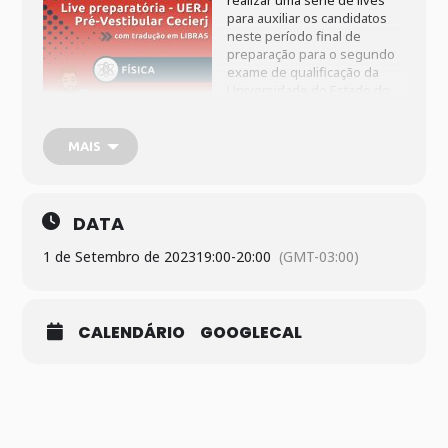
realizar uma série de lives
para auxiliar os candidatos
neste período final de
preparação para o segundo
exame de qualificação da
Universidade do Estado do
Rio de Janeiro (UERJ), que
acontece no dia 3 de
setembro. A transmissão dos
MAIS
aulões será pelo canal
PVScecierj no YouTube
(
youtube.com/PVScecierj
),
sempre às 19h. Haverá
DATA
tradução simultânea em
Libras.
1 de Setembro de 2023
19:00
-
20:00
(GMT-03:00)
CALENDÁRIO
GOOGLECAL