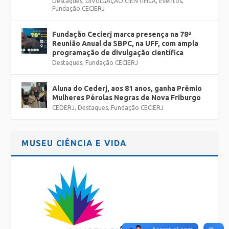
Destaques
,
DIVULGAÇÃO CIENTÍFICA
,
Eventos
,
Fundação CECIERJ
Fundação Cecierj marca presença na 78ª
Reunião Anual da SBPC, na UFF, com ampla
programação de divulgação científica
Destaques
,
Fundação CECIERJ
Aluna do Cederj, aos 81 anos, ganha Prêmio
Mulheres Pérolas Negras de Nova Friburgo
CEDERJ
,
Destaques
,
Fundação CECIERJ
MUSEU CIÊNCIA E VIDA