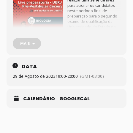
realizar uma série de lives
para auxiliar os candidatos
neste período final de
preparação para o segundo
exame de qualificação da
Universidade do Estado do
Rio de Janeiro (UERJ), que
acontece no dia 3 de
setembro. A transmissão dos
MAIS
aulões será pelo canal
PVScecierj no YouTube
(
youtube.com/PVScecierj
),
sempre às 19h. Haverá
DATA
tradução simultânea em
Libras.
29 de Agosto de 2023
19:00
-
20:00
(GMT-03:00)
CALENDÁRIO
GOOGLECAL