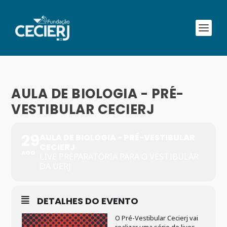
AULA DE BIOLOGIA - PRÉ-
VESTIBULAR CECIERJ
29
AULA DE BIOLOGIA - PRÉ-VESTIBULAR
CECIERJ
AGO
LIVE PREPARATÓRIA PARA O VESTIBULAR
DA UERJ
DETALHES DO EVENTO
O Pré-Vestibular Cecierj vai