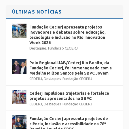
ÚLTIMAS NOTÍCIAS
Fundação Cecierj apresenta projetos
inovadores e debates sobre educação,
tecnologia e inclusão no Rio Innovation
Week 2026
Destaques
,
Fundação CECIERJ
Polo Regional UAB/Cederj Rio Bonito, da
Fundação Cecierj, foi homenageado com a
Medalha Milton Santos pela SBPC Jovem
CEDERJ
,
Destaques
,
Fundação CECIERJ
Cederj impulsiona trajetórias e fortalece
projetos apresentados na SBPC
CEDERJ
,
Destaques
,
Fundação CECIERJ
Fundação Cecierj apresenta projetos de
ciência, inclusão e acessibilidade na 78ª