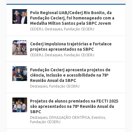
Polo Regional UAB/Cederj Rio Bonito, da
Fundação Cecierj, foi homenageado com a
Medalha Milton Santos pela SBPC Jovem
CEDERJ
,
Destaques
,
Fundação CECIERJ
Cederj impulsiona trajetórias e fortalece
projetos apresentados na SBPC
CEDERJ
,
Destaques
,
Fundação CECIERJ
Fundação Cecierj apresenta projetos de
ciência, inclusão e acessibilidade na 78ª
Reunião Anual da SBPC
Destaques
,
Fundação CECIERJ
Projetos de alunos premiados na FECTI 2025
são apresentados na 78ª Reunião Anual da
SBPC
Destaques
,
DIVULGAÇÃO CIENTÍFICA
,
Eventos
,
Fundação CECIERJ