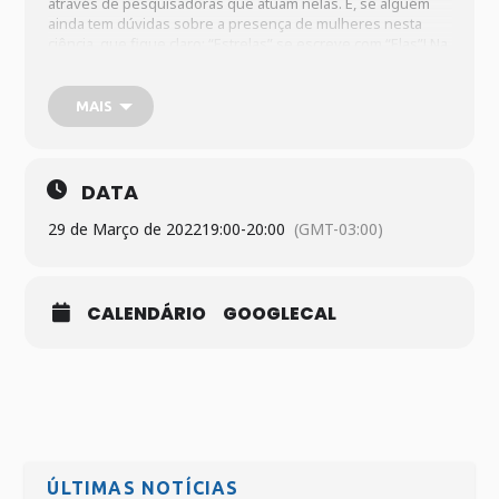
através de pesquisadoras que atuam nelas. E, se alguém
ainda tem dúvidas sobre a presença de mulheres nesta
ciência, que fique claro: “Estrelas” se escreve com “Elas”! Na
primeira live da série, que será no dia 29 de março, às 19h, a
convidada é Flávia Pedroza, astrônoma da Fundação
Planetário do Rio de Janeiro e doutoranda em História das
MAIS
Ciências, Técnicas e Epistemologia e. Na conversa, ela nos
fala um pouco sobre o campo da Astronomia Cultural e suas
experiências dentro dele. A transmissão será pelo canal do
YouTube do Museu Ciência e Vida. A atividade concede
DATA
certificado de participação.
29 de Março de 2022
19:00
-
20:00
(GMT-03:00)
CALENDÁRIO
GOOGLECAL
ÚLTIMAS NOTÍCIAS