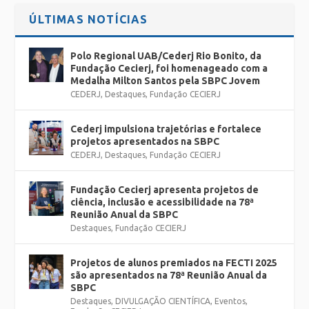
ÚLTIMAS NOTÍCIAS
Polo Regional UAB/Cederj Rio Bonito, da
Fundação Cecierj, foi homenageado com a
Medalha Milton Santos pela SBPC Jovem
CEDERJ
,
Destaques
,
Fundação CECIERJ
Cederj impulsiona trajetórias e fortalece
projetos apresentados na SBPC
CEDERJ
,
Destaques
,
Fundação CECIERJ
Fundação Cecierj apresenta projetos de
ciência, inclusão e acessibilidade na 78ª
Reunião Anual da SBPC
Destaques
,
Fundação CECIERJ
Projetos de alunos premiados na FECTI 2025
são apresentados na 78ª Reunião Anual da
SBPC
Destaques
,
DIVULGAÇÃO CIENTÍFICA
,
Eventos
,